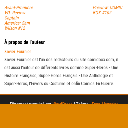
Avant-Première
Preview: COMIC
VO: Review
BOX #102
Captain
America: Sam
Wilson #12
À propos de l’auteur
Xavier Fournier
Xavier Fournier est l'un des rédacteurs du site comicbox.com, il
est aussi l'auteur de différents livres comme Super-Héros - Une
Histoire Française, Super-Héros Français - Une Anthologie et
Super-Héros, l'Envers du Costume et enfin Comics En Guerre.
Fièrement propulsé par
WordPress
|
Thème :
Envo Magazine