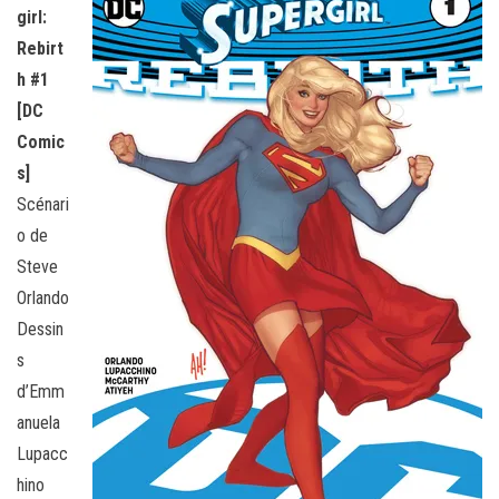
girl:
Rebirt
h #1
[DC
Comic
s]
Scénari
o de
Steve
Orlando
Dessin
s
d’Emm
anuela
Lupacc
hino