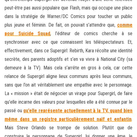
peut-être pas aussi populaire que Flash, mais qui occupe une place
dans la stratégie de Warner/DC Comics pour toucher un public
plus jeune et féminin. De fait, on pouvait s’attendre que,
comme
pour Suicide Squad
, l’éditeur de comics cherche à se
synchroniser avec ce que connaissent les téléspectateurs. Et,
effectivement, dans ce Supergirl: Rebirth, Kara récolte une identité
secrète, des parents adoptifs et s’en va vivre à National City (sa
demeure à la TV). Mais cela s’arrête en gros à cela, car cette
relance de Supergirl aligne lieux communs après lieux communs,
sans que l’on ait véritablement une empathie avec le personnage.
La « mission » était de négocier un virage pour Supergirl, de faire
qu’elle incarne des valeurs pour lesquelles elle a été connue par le
passé ou
qu’elle représente actuellement à la TV, quand bien
même dans un registre particulièrement naïf et enfantin
.
Mais Steve Orlando se trompe de solution. Plutôt que de
construire le personnage de Supergirl, lui donner une âme, le