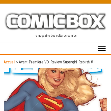
Skip
to
the
content
le magazine des cultures comics
Accueil
»
Avant-Première VO: Review Supergirl: Rebirth #1