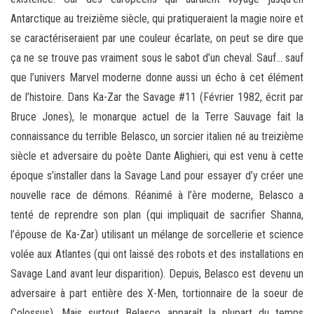
Antarctique au treizième siècle, qui pratiqueraient la magie noire et
se caractériseraient par une couleur écarlate, on peut se dire que
ça ne se trouve pas vraiment sous le sabot d’un cheval. Sauf… sauf
que l’univers Marvel moderne donne aussi un écho à cet élément
de l’histoire. Dans Ka-Zar the Savage #11 (Février 1982, écrit par
Bruce Jones), le monarque actuel de la Terre Sauvage fait la
connaissance du terrible Belasco, un sorcier italien né au treizième
siècle et adversaire du poète Dante Alighieri, qui est venu à cette
époque s’installer dans la Savage Land pour essayer d’y créer une
nouvelle race de démons. Réanimé à l’ère moderne, Belasco a
tenté de reprendre son plan (qui impliquait de sacrifier Shanna,
l’épouse de Ka-Zar) utilisant un mélange de sorcellerie et science
volée aux Atlantes (qui ont laissé des robots et des installations en
Savage Land avant leur disparition). Depuis, Belasco est devenu un
adversaire à part entière des X-Men, tortionnaire de la soeur de
Colossus). Mais surtout Belasco apparaît la plupart du temps