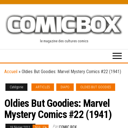
Skip
to
the
content
le magazine des cultures comics
Accueil
»
Oldies But Goodies: Marvel Mystery Comics #22 (1941)
Catégorie
ARTICLES
DIAPO
OLDIES BUT GOODIES
Oldies But Goodies: Marvel
Mystery Comics #22 (1941)
Par
COMIC BOX
19 février 2011
Non