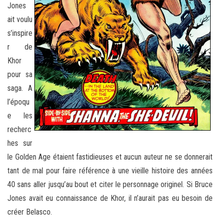
Jones
ait voulu
s’inspire
r de
Khor
pour sa
saga. A
l’époqu
e les
recherc
hes sur
le Golden Age étaient fastidieuses et aucun auteur ne se donnerait
tant de mal pour faire référence à une vieille histoire des années
40 sans aller jusqu’au bout et citer le personnage originel. Si Bruce
Jones avait eu connaissance de Khor, il n’aurait pas eu besoin de
créer Belasco.