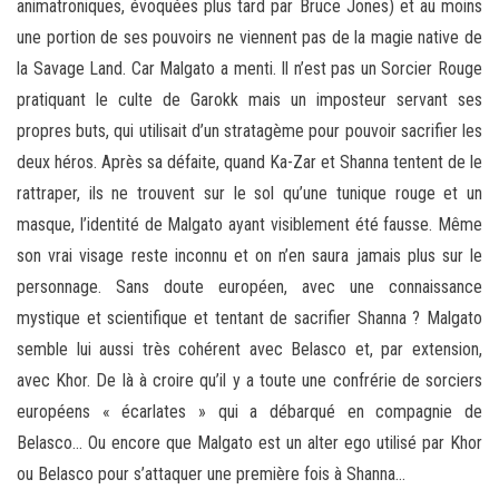
animatroniques, évoquées plus tard par Bruce Jones) et au moins
une portion de ses pouvoirs ne viennent pas de la magie native de
la Savage Land. Car Malgato a menti. Il n’est pas un Sorcier Rouge
pratiquant le culte de Garokk mais un imposteur servant ses
propres buts, qui utilisait d’un stratagème pour pouvoir sacrifier les
deux héros. Après sa défaite, quand Ka-Zar et Shanna tentent de le
rattraper, ils ne trouvent sur le sol qu’une tunique rouge et un
masque, l’identité de Malgato ayant visiblement été fausse. Même
son vrai visage reste inconnu et on n’en saura jamais plus sur le
personnage. Sans doute européen, avec une connaissance
mystique et scientifique et tentant de sacrifier Shanna ? Malgato
semble lui aussi très cohérent avec Belasco et, par extension,
avec Khor. De là à croire qu’il y a toute une confrérie de sorciers
européens « écarlates » qui a débarqué en compagnie de
Belasco… Ou encore que Malgato est un alter ego utilisé par Khor
ou Belasco pour s’attaquer une première fois à Shanna…