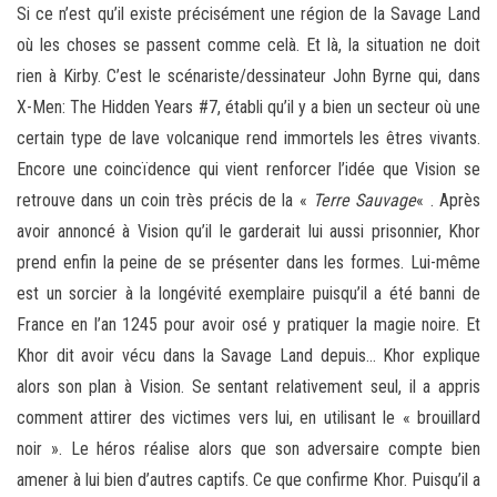
Si ce n’est qu’il existe précisément une région de la Savage Land
où les choses se passent comme celà. Et là, la situation ne doit
rien à Kirby. C’est le scénariste/dessinateur John Byrne qui, dans
X-Men: The Hidden Years #7, établi qu’il y a bien un secteur où une
certain type de lave volcanique rend immortels les êtres vivants.
Encore une coincïdence qui vient renforcer l’idée que Vision se
retrouve dans un coin très précis de la «
Terre Sauvage
« . Après
avoir annoncé à Vision qu’il le garderait lui aussi prisonnier, Khor
prend enfin la peine de se présenter dans les formes. Lui-même
est un sorcier à la longévité exemplaire puisqu’il a été banni de
France en l’an 1245 pour avoir osé y pratiquer la magie noire. Et
Khor dit avoir vécu dans la Savage Land depuis… Khor explique
alors son plan à Vision. Se sentant relativement seul, il a appris
comment attirer des victimes vers lui, en utilisant le « brouillard
noir ». Le héros réalise alors que son adversaire compte bien
amener à lui bien d’autres captifs. Ce que confirme Khor. Puisqu’il a