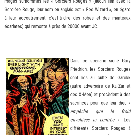
mages surnommés les « Sorciers Rouges » (aucun lien avec la
Sorcière Rouge, leur nom en anglais est « Red Wizard », en égard
à leur accoutrement, c’est-à-dire des robes et des manteaux
écarlates) qui remonte à près de 20000 avant JC.
–
Dans ce scénario signé Gary
Friedrich, les Sorciers Rouges
sont liés au culte de Garokk
(autre adversaire de Ka-Zar et
des X-Men) et procèdent à des
sacrifices pour que leur dieu «
empêche que le froid
envahisse la contrée
». Les
différents Sorciers Rouges à