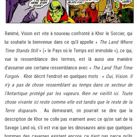
Ranimé, Vision est vite à nouveau confronté à Khor le Sorcier, qui
lui souhaite la bienvenue dans ce qu’il appelle «
The Land Where
Time Stands Still
» (« le Pays où le Temps est immobile »), ce qui,
vue la ressemblance des termes, est là aussi une manière
d’assumer une certaine ressemblance avec «
The Land That Time
Forgot
« . Khor décrit l’endroit en quelques mots : «
Oui, Vision. Il
n’y a pas de chose ressemblant au temps dans ce secteur de
l’Antartique protégé par les vapeurs. Rien ne vieillit ici. Toute
chose vivante ici reste comme elle est tandis que le reste de la
Terre disparait
« . Au demeurant, on pourrait se dire que la
description de Khor ne colle pas vraiment avec ce qu’on sait de la
Savage Land où, s’il est vrai que les dinosaures ainsi que quelques
hommes des cavernes existent encore, ce n’est pas parce qu’ils