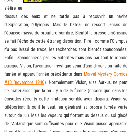
s’étire au
dessus des eaux et ne tarde pas à recouvrir un navire
d’exploration, l’Olympus. Mais le bateau ne ressort jamais de
l’épaisse masse de brouillard sombre. Bientôt la presse américaine
se fait l’écho de cette étraneg disparition. Pire : comme l’Olympus
n’a pas laissé de trace, les recherches sont bientôt abandonnées.
Enfin… abandonnées par les autorités mais pas par tout le monde
puisque Vision, l’aventurier mystique venu d’une dimension faîte de
fumée et apparu l’année précédente dans
Marvel Mystery Comics
#13 (novembre 1940)
. Normalement Vision, alias Aarkus, ne peut
se matérialiser que là où il y a de la fumée (encore que dans les
épisodes récents cette limitation semble avoir disparu, Vision se
téléportant là où il le veut, en générant sa propre fumée verte
autour de lui). Mais les vapeurs qui flottent au dessus du sol glacé
de l’Antarctique sont suffisantes pour que Vision puisse apparaître
là où il le voulait. Quant à savoir pourquoi le personnage s’occupe