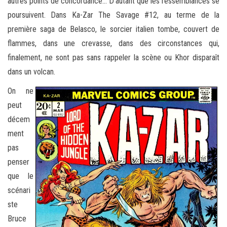
autres points de concordance… D’autant que les ressemblances se
poursuivent. Dans Ka-Zar The Savage #12, au terme de la
première saga de Belasco, le sorcier italien tombe, couvert de
flammes, dans une crevasse, dans des circonstances qui,
finalement, ne sont pas sans rappeler la scène ou Khor disparaît
dans un volcan.
On ne
peut
décem
ment
pas
penser
que le
scénari
ste
Bruce