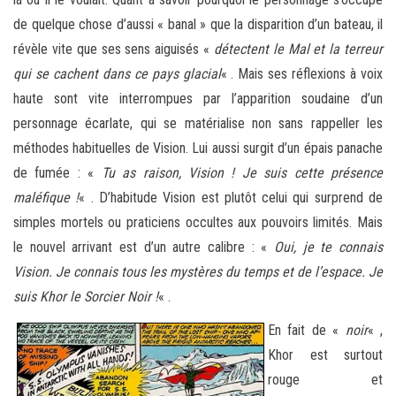
de quelque chose d’aussi « banal » que la disparition d’un bateau, il
révèle vite que ses sens aiguisés «
détectent le Mal et la terreur
qui se cachent dans ce pays glacial
« . Mais ses réflexions à voix
haute sont vite interrompues par l’apparition soudaine d’un
personnage écarlate, qui se matérialise non sans rappeller les
méthodes habituelles de Vision. Lui aussi surgit d’un épais panache
de fumée : «
Tu as raison, Vision ! Je suis cette présence
maléfique !
« . D’habitude Vision est plutôt celui qui surprend de
simples mortels ou praticiens occultes aux pouvoirs limités. Mais
le nouvel arrivant est d’un autre calibre : «
Oui, je te connais
Vision. Je connais tous les mystères du temps et de l’espace. Je
suis Khor le Sorcier Noir !
« .
En fait de «
noir
« ,
Khor est surtout
rouge et