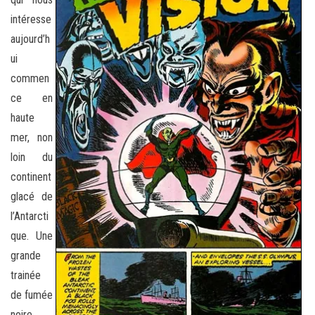
intéresse
aujourd’h
ui
commen
ce en
haute
mer, non
loin du
continent
glacé de
l’Antarcti
que. Une
grande
trainée
de fumée
noire