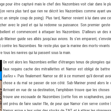
range pour être capturé mais le chef des Nazombies voit clair dans le 
 (on verra plus tard que rien ne décrit les Nazombies comme ayant 
 un simple coup de poing). Plus tard, Namor revient à lui dans une cel
oucher avec le pied et qui lui redonne sa puissance. Son premier geste e
ebellent et commencent à attaquer les Nazombies. D’ailleurs un de
ub-Mariner guide ses alliés jusqu’aux avions. Ils s’en emparent, s’e
t contre les Nazombies. Ne reste plus que la marine des morts-vivants ma
tous les navires qui lui passent sous la main.
On voit alors les Nazombies enfiler d’étranges tenus de plongées q
faux requins cache des mitraillettes et Namor est obligé de battre 
balles
». Puis finalement Namor se dit à ce moment qu’il devrait avoi
chose a du mal se passer de son côté. Sub-Mariner prend alors le c
Arrivant en vue de sa destination, l’amphibien trouve que les choses
trouve une escouade de Nazombies (cette fois en scaphandres, pas 
ont prévu de faire sauter l’île, de peur que Namor s’en serve contre
Namor arrive a leur voler des stocks de TNT et à attirer les plongeur