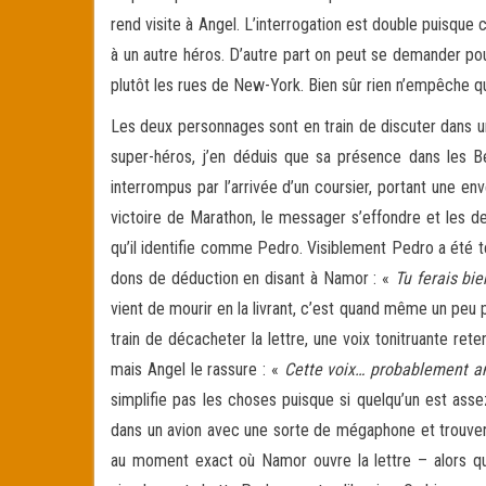
rend visite à Angel. L’interrogation est double puisque
à un autre héros. D’autre part on peut se demander pou
plutôt les rues de New-York. Bien sûr rien n’empêche 
Les deux personnages sont en train de discuter dans u
super-héros, j’en déduis que sa présence dans les Be
interrompus par l’arrivée d’un coursier, portant une e
victoire de Marathon, le messager s’effondre et les d
qu’il identifie comme Pedro. Visiblement Pedro a été t
dons de déduction en disant à Namor : «
Tu ferais bie
vient de mourir en la livrant, c’est quand même un peu p
train de décacheter la lettre, une voix tonitruante rete
mais Angel le rassure : «
Cette voix… probablement am
simplifie pas les choses puisque si quelqu’un est ass
dans un avion avec une sorte de mégaphone et trouver
au moment exact où Namor ouvre la lettre – alors que