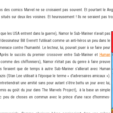
 des comics Marvel ne se croisaient pas souvent. Et pourtant le Angel 
itués sur deux iles voisines. Et
heureusement ! Ils ne seraient pas tro
t que les USA entrent dans la guerre), Namor le Sub-Mariner n’avait pas
essinateur Bill Everett l’utilisait comme un anti-héros un peu dans le
nace contre l’humanité. Le lecteur, lui, pouvait jouer à se faire peur
 Après le succès du premier crossover entre Sub-Mariner et
Human
 comme des chiffonniers), Namor n’était pas du genre à faire preuve
ns feraient que de temps à autre Sub-Mariner s’allierait avec Human
zis (Stan Lee utilisait à l’époque le terme « d’adversaires amicaux »).
retiendrait une amitié sans pour autant s’être battu un jour avec lui,
mis au goût du jour dans The Marvels Project), à la base un simple
donc peu de choses en commun avec le prince d’une race d’hommes-