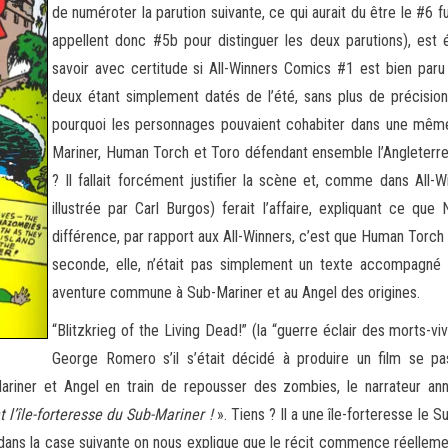
de numéroter la parution suivante, ce qui aurait du être le #6 
appellent donc #5b pour distinguer les deux parutions), est ég
savoir avec certitude si All-Winners Comics #1 est bien par
deux étant simplement datés de l’été, sans plus de précision
pourquoi les personnages pouvaient cohabiter dans une même 
Mariner, Human Torch et Toro défendant ensemble l’Angleterre.
? Il fallait forcément justifier la scène et, comme dans All
illustrée par Carl Burgos) ferait l’affaire, expliquant ce qu
différence, par rapport aux All-Winners, c’est que Human Torch
seconde, elle, n’était pas simplement un texte accompagné d
aventure commune à Sub-Mariner et au Angel des origines.
“Blitzkrieg of the Living Dead!” (la “guerre éclair des morts-v
George Romero s’il s’était décidé à produire un film se p
Mariner et Angel en train de repousser des zombies, le narrateur a
 l’île-forteresse du Sub-Mariner !
». Tiens ? Il a une île-forteresse le 
 dans la case suivante on nous explique que le récit commence réellem