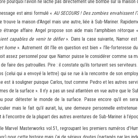
core pourquoi l’avion ne lâche pas directement une bombe sur la maison 
essage est ainsi formulé «
AU SECOURS ! Des zombies envahissent l’î
e trouve la maison d’Angel mais une autre, liée à Sub-Mariner. Rapide
e étrange affaire. Angel propose son aide mais l’amphibien rétorque
ient capables de venir te défier
». Dans la case suivante, Namor est a
et home
». Autrement dit l’île en question est bien « l’île-forteresse d
oit assez personnel pour que Namor puisse le considérer comme sa m
n de faire des patrouilles. Pire : il constate qu’ils torturent ses servite
os (celui qui a envoyé la lettre) qui se rue à la rencontre de son employ
e est à souligner puisque Carlos, tout comme Pedro et les autres servi
es de la surface ». Il n’y a pas un seul atlantéen en vue autre que le 
u pour détester le monde de la surface. Passe encore qu’il en ser
iculier mais le fait qu’il aurait, lui, une demeure personnelle entretenu
nt à l’encontre de la plupart des autres aventures de Sub-Mariner à l’épo
ns le Marvel Masterworks vol.51, regroupant les premiers numéros d’Hu
or) pour cette histoire mais j’ai de sérieux doutes (partagés par les in