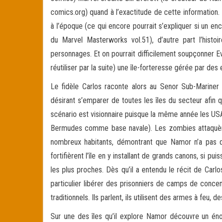
comics.org) quand à l’exactitude de cette information.
à l’époque (ce qui encore pourrait s’expliquer si un e
du Marvel Masterworks vol.51), d’autre part l’histo
personnages. Et on pourrait difficilement soupçonner Ev
réutiliser par la suite) une île-forteresse gérée par des
Le fidèle Carlos raconte alors au Senor Sub-Marine
désirant s’emparer de toutes les îles du secteur afin 
scénario est visionnaire puisque la même année les USA
Bermudes comme base navale). Les zombies attaquèrent,
nombreux habitants, démontrant que Namor n’a pas qu
fortifièrent l’île en y installant de grands canons, si pu
les plus proches. Dès qu’il a entendu le récit de Carl
particulier libérer des prisonniers de camps de conce
traditionnels. Ils parlent, ils utilisent des armes à f
Sur une des îles qu’il explore Namor découvre un énor