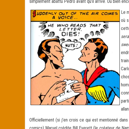
simplement abattu Pedro avant qu’il arrive. Ou bien en
Le m
où s
cett
sera
swe
endr
trai
Carl
chos
homm
conn
part
alla
Officiellement (si j’en crois ce qui est mentionné da
comics) Marvel crédite Bill Everett (le créateur de Nam