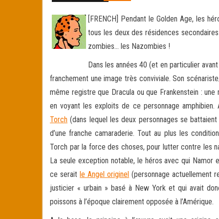
[FRENCH] Pendant le Golden Age, les héros
tous les deux des résidences secondaires s
zombies… les Nazombies !
Dans les années 40 (et en particulier avan
franchement une image très conviviale. Son scénariste/d
même registre que Dracula ou que Frankenstein : une me
en voyant les exploits de ce personnage amphibien.
Torch
(dans lequel les deux personnages se battaient
d’une franche camaraderie. Tout au plus les conditio
Torch par la force des choses, pour lutter contre les na
La seule exception notable, le héros avec qui Namor ent
ce serait
le Angel originel
(personnage actuellement re
justicier « urbain » basé à New York et qui avait 
poissons à l’époque clairement opposée à l’Amérique.