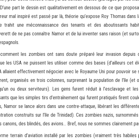
 D’une part le dessin est qualitativement en dessous de ce que proposa
ncreur mal inspiré est passé par là, théorie qu’expose Roy Thomas dans 
ire trahit une méconnaissance des tenants et des aboutissants habi
erett de ne pas connaître Namor et de lui inventer sans raison (et surto
 espagnols.
r comment les zombies ont sans doute préparé leur invasion depuis 
que les USA ne puissent les utiliser comme des bases (d’ailleurs cet 
 allaient effectivement négocier avec le Royaume Uni pour pouvoir se 
 organisés en trois colonnes, surprenant la population de l’île (et o
’un ou deux serviteurs). Les gens furent réduit à l’esclavage et le
issants que les simples tirs d’entraînement qui furent pratiqués firent coule
os, Namor se lance alors dans une contre-attaque, libérant les différent
ntration construits sur l’île de Trinidad). Ces zombies nazis, surnomm
eu, des canons, des blindés, des avions… Bref, nous ne sommes clairement 
me terrain d’aviation installé par les zombies (vraiment très habile