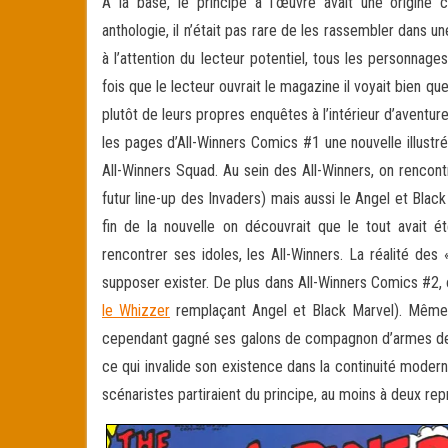
A la base, le principe à l’œuvre avait une origin
anthologie, il n’était pas rare de les rassembler dans
à l’attention du lecteur potentiel, tous les personnag
fois que le lecteur ouvrait le magazine il voyait bien q
plutôt de leurs propres enquêtes à l’intérieur d’aventu
les pages d’All-Winners Comics #1 une nouvelle illustrée
All-Winners Squad. Au sein des All-Winners, on rencon
futur line-up des Invaders) mais aussi le Angel et Blac
fin de la nouvelle on découvrait que le tout avait é
rencontrer ses idoles, les All-Winners. La réalité des
supposer exister. De plus dans All-Winners Comics #2, o
le Whizzer
remplaçant Angel et Black Marvel). Même s
cependant gagné ses galons de compagnon d’armes de Su
ce qui invalide son existence dans la continuité modern
scénaristes partiraient du principe, au moins à deux repr