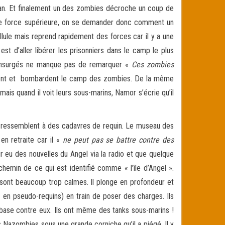
plan. Et finalement un des zombies décroche un coup de
une force supérieure, on se demander donc comment un
lule mais reprend rapidement des forces car il y a une
st d’aller libérer les prisonniers dans le camp le plus
s insurgés ne manque pas de remarquer «
Ces zombies
nvolent et bombardent le camp des zombies. De la même
is quand il voit leurs sous-marins, Namor s’écrie qu’il
ui ressemblent à des cadavres de requin. Le museau des
en retraite car il «
ne peut pas se battre contre des
r eu des nouvelles du Angel via la radio et que quelque
hemin de ce qui est identifié comme « l’île d’Angel ».
 sont beaucoup trop calmes. Il plonge en profondeur et
en pseudo-requins) en train de poser des charges. Ils
 base contre eux. Ils ont même des tanks sous-marins !
s Nazombies sous une grande corniche qu’il a piégé. Il y