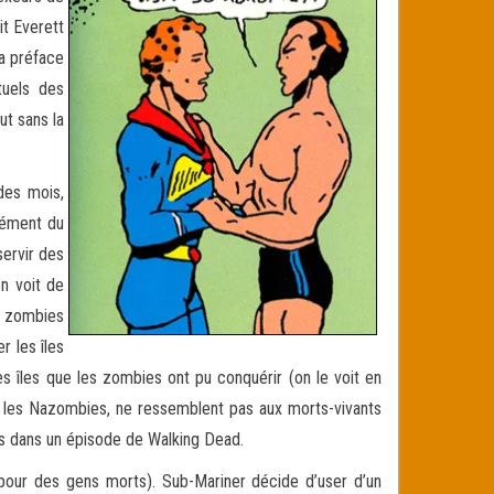
it Everett
la préface
tuels des
ut sans la
des mois,
élément du
servir des
n voit de
s zombies
r les îles
es îles que les zombies ont pu conquérir (on le voit en
és les Nazombies, ne ressemblent pas aux morts-vivants
pas dans un épisode de Walking Dead.
s pour des gens morts). Sub-Mariner décide d’user d’un