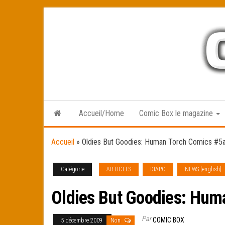
Skip
to
the
content
Accueil/Home
Comic Box le magazine
Accueil
»
Oldies But Goodies: Human Torch Comics #5
Catégorie
ARTICLES
DIAPO
NEWS [english]
Oldies But Goodies: Hum
Par
COMIC BOX
5 décembre 2009
Non