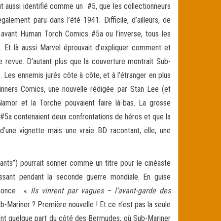
fut aussi identifié comme un #5, que les collectionneurs
alement paru dans l’été 1941. Difficile, d’ailleurs, de
u avant Human Torch Comics #5a ou l’inverse, tous les
. Et là aussi Marvel éprouvait d’expliquer comment et
revue. D’autant plus que la couverture montrait Sub-
 Les ennemis jurés côte à côte, et à l’étranger en plus
-Winners Comics, une nouvelle rédigée par Stan Lee (et
e Namor et la Torche pouvaient faire là-bas. La grosse
 #5a contenaient deux confrontations de héros et que la
’une vignette mais une vraie BD racontant, elle, une
ivants”) pourrait sonner comme un titre pour le cinéaste
assant pendant la seconde guerre mondiale. En guise
nnonce : «
Ils vinrent par vagues – l’avant-garde des
Sub-Mariner ? Première nouvelle ! Et ce n’est pas la seule
ent quelque part du côté des Bermudes, où Sub-Mariner