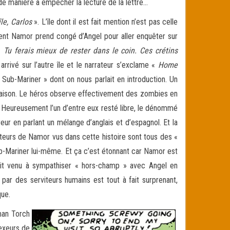
de manière à empêcher la lecture de la lettre…
le, Carlos
». L’île dont il est fait mention n’est pas celle
ment Namor prend congé d’Angel pour aller enquêter sur
 «
Tu ferais mieux de rester dans le coin. Ces crétins
rrivé sur l’autre île et le narrateur s’exclame «
Home
u Sub-Mariner » dont on nous parlait en introduction. Un
aison. Le héros observe effectivement des zombies en
urs. Heureusement l’un d’entre eux resté libre, le dénommé
eur en parlant un mélange d’anglais et d’espagnol. Et la
teurs de Namor vus dans cette histoire sont tous des «
Sub-Mariner lui-même. Et ça c’est étonnant car Namor est
ait venu à sympathiser « hors-champ » avec Angel en
e par des serviteurs humains est tout à fait surprenant,
que.
man Torch
dexeurs de