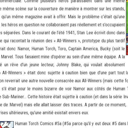
e commerciale. Comme plusieurs héros paraissaient dans une même
 une même scène sur la couverture de manière à montrer sur les stands,
es qu’un même magazine avait à offrir. Mais le problème c’était qu’une
ue les héros en question ne collaboraient pas réellement et s’occupaient
res séparées. Dans le courant de l’été 1941, Stan Lee écrivit donc dans
 qui racontait la réunion des « All-Winners », prototype du plus tardif
trait donc Namor, Human Torch, Toro, Captain America, Bucky (soit le
k Marvel. Tous faisaient mine d’opérer au sein d’une même équipe. A la
té un rêve d’un jeune lecteur, Johnny Blake, qui voulait absolument
 « All-Winners » était donc sujette à caution bien que d’une part tout 
n reverrait une autre nouvelle consacrée aux All-Winners (mais cette fo
’il était pour le moins bizarre de voir Namor aux côtés de Human Tor
b-Mariner… Cette histoire était sujette à caution (et dans la série In
e de Marvel) mais elle allait laisser des traces. A partir de ce moment
ises ultérieures, qu’une amitié existait envers eux.
Human Torch Comics #5a (#5a parce qu’il y eut deux #5 dans 