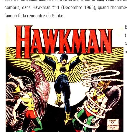
compris, dans Hawkman #11 (Decembre 1965), quand l’homme-
faucon fit la rencontre du Shrike.
E
t
c
o