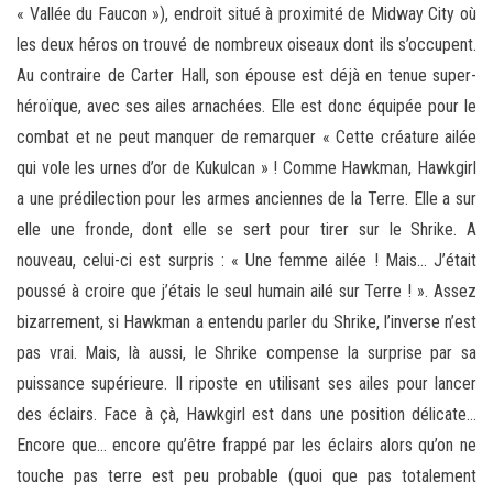
« Vallée du Faucon »), endroit situé à proximité de Midway City où
les deux héros on trouvé de nombreux oiseaux dont ils s’occupent.
Au contraire de Carter Hall, son épouse est déjà en tenue super-
héroïque, avec ses ailes arnachées. Elle est donc équipée pour le
combat et ne peut manquer de remarquer « Cette créature ailée
qui vole les urnes d’or de Kukulcan » ! Comme Hawkman, Hawkgirl
a une prédilection pour les armes anciennes de la Terre. Elle a sur
elle une fronde, dont elle se sert pour tirer sur le Shrike. A
nouveau, celui-ci est surpris : « Une femme ailée ! Mais… J’était
poussé à croire que j’étais le seul humain ailé sur Terre ! ». Assez
bizarrement, si Hawkman a entendu parler du Shrike, l’inverse n’est
pas vrai. Mais, là aussi, le Shrike compense la surprise par sa
puissance supérieure. Il riposte en utilisant ses ailes pour lancer
des éclairs. Face à çà, Hawkgirl est dans une position délicate…
Encore que… encore qu’être frappé par les éclairs alors qu’on ne
touche pas terre est peu probable (quoi que pas totalement