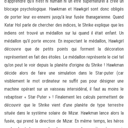
d’apprendre qu’il n’est ni humain ni un être supernaturel a créé un
blocage psychologique. Hawkman et Hawkgirl sont donc obligés
de porter leur ex-ennemi jusqu’à leur fusée thanagarienne. Quand
Katar Hol parle de chercher des indices, le Shrike explique que les
indiens ont trouvé un médaillon sur lui quand il était enfant. Un
médaillon qu’il porte encore. En inspectant le médaillon, Hawkgirl
découvre que de petits points qui forment la décoration
représentent en fait des étoiles. Le médaillon représente le ciel tel
qu’on peut le voir depuis la planète d’origine du Shrike ! Hawkman
décide alors de faire une simulation dans le Star-puter (car
visiblement le mot ordinateur ne suffit pas pour désigner une
machine opérant sur un vaisseau intersidéral, il faut au moins le
rebaptiser « Star-Puter » ! Finalement les calculs permettent de
découvrir que le Shrike vient d’une planète de type terrestre
située dans le système solaire de Mizar. Hawkman lance alors la
fusée, qui prend la direction de Mizar. En même temps, les héros