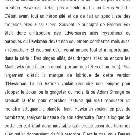
création. Hawkman n’était pas « seulement » un héros volant :
C’était avant tout un héros ailé et de ce fait un spécialiste des
menaces elles aussi ailées. Souvent le principte de Gardner Fox
était donc d’introduire des adversaires ailés mystérieux ou
baroques qu’Hawkman devait non seulement combattre mais aussi
« résoudre ». Et dieu sait qu’on verait un peu tout et n’importe quoi
dans la série : Des singes ailés, des dragons ailés ou encore les
Manhawks (des faucons géants portant des têtes d’hommes). Plus
largement c’était la marque de fabrique de cette version
d’Hawkman. Là où Batman voulait résoudre une énigme pour
stopper le Joker ou le gangster du mois, là où Adam Strange se
creusait la tête pour chercher l’astuce qui allait repousser un
monstre attaquant la planète Rann, Hawkman voulait, en plus de
combattre, analyser la nature de son adversaire. Dans la logique de
cette série, il était donc inévitable qu’il croise aussi des hommes
ailés qui lui donneraient du fil à retordre. C’est le cas, vous l’aurez