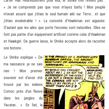
Carter Hall. Heureusement pour eux, le Shrike n’en revient pas :
« Je ne comprends pas que vous m’ayez battu ! Mon peuple
m’avait assuré que j’étais le seul humain ailé sur Terre… et que
j’étais invulnérable ! ». La curiosité d’Hawkman est aiguisée.
D’autant que les ailes que porte l’inconnu sont naturelles. Elles ne
font pas partie d’un équipement artificiel comme celui d’Hawkman
et Hawkgirl. De guerre lasse, le Shrike accepte alors de raconter
son histoire…
Le Shrike explique « De
ma naissance je ne sais
rien ! Mon premier
souvenir est d’avoir été
trouvé par les indiens
Comoc près d’un fleuve
dans les jungles du
Yacatan… ». En fait, la