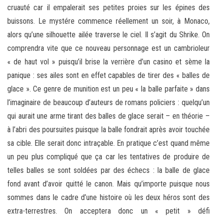
cruauté car il empalerait ses petites proies sur les épines des
buissons. Le mystére commence réellement un soir, à Monaco,
alors qu’une silhouette ailée traverse le ciel. Il s’agit du Shrike. On
comprendra vite que ce nouveau personnage est un cambrioleur
« de haut vol » puisqu’il brise la verrière d’un casino et sème la
panique : ses ailes sont en effet capables de tirer des « balles de
glace ». Ce genre de munition est un peu « la balle parfaite » dans
l’imaginaire de beaucoup d’auteurs de romans policiers : quelqu’un
qui aurait une arme tirant des balles de glace serait – en théorie –
à l’abri des poursuites puisque la balle fondrait après avoir touchée
sa cible. Elle serait donc intraçable. En pratique c’est quand même
un peu plus compliqué que ça car les tentatives de produire de
telles balles se sont soldées par des échecs : la balle de glace
fond avant d’avoir quitté le canon. Mais qu’importe puisque nous
sommes dans le cadre d’une histoire où les deux héros sont des
extra-terrestres. On acceptera donc un « petit » défi