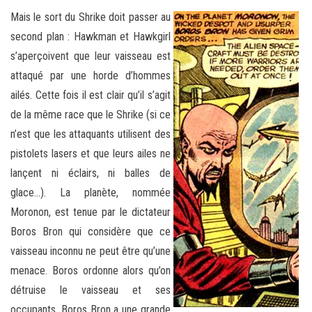
Mais le sort du Shrike doit passer au
second plan : Hawkman et Hawkgirl
s’aperçoivent que leur vaisseau est
attaqué par une horde d’hommes
ailés. Cette fois il est clair qu’il s’agit
de la même race que le Shrike (si ce
n’est que les attaquants utilisent des
pistolets lasers et que leurs ailes ne
lançent ni éclairs, ni balles de
glace…). La planète, nommée
Moronon, est tenue par le dictateur
Boros Bron qui considère que ce
vaisseau inconnu ne peut être qu’une
menace. Boros ordonne alors qu’on
détruise le vaisseau et ses
occupants. Boros Bron a une grande