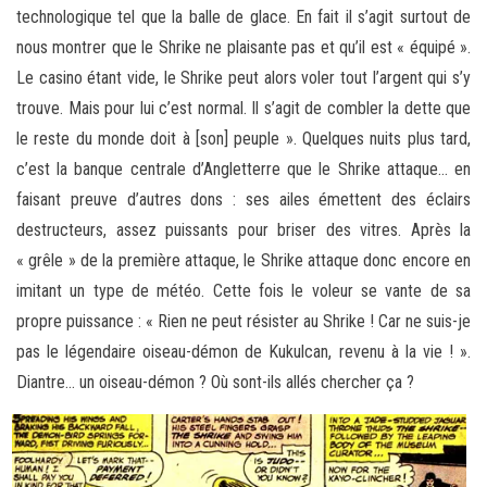
technologique tel que la balle de glace. En fait il s’agit surtout de
nous montrer que le Shrike ne plaisante pas et qu’il est « équipé ».
Le casino étant vide, le Shrike peut alors voler tout l’argent qui s’y
trouve. Mais pour lui c’est normal. Il s’agit de combler la dette que
le reste du monde doit à [son] peuple ». Quelques nuits plus tard,
c’est la banque centrale d’Angletterre que le Shrike attaque… en
faisant preuve d’autres dons : ses ailes émettent des éclairs
destructeurs, assez puissants pour briser des vitres. Après la
« grêle » de la première attaque, le Shrike attaque donc encore en
imitant un type de météo. Cette fois le voleur se vante de sa
propre puissance : « Rien ne peut résister au Shrike ! Car ne suis-je
pas le légendaire oiseau-démon de Kukulcan, revenu à la vie ! ».
Diantre… un oiseau-démon ? Où sont-ils allés chercher ça ?