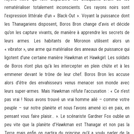
rematérialiser totalement inconscients. Ces rayons noirs sont
l’expression littérale d’un « Black-Out ». Voyant la puissance dont
les Thanagariens disposent, Boros Bron change d’avis et décide
qu’on les capture vivants, de manière à apprendre les secrets de
leurs armes. Les habitants de Moronon utilisent alors un
« vibrator », une arme qui matérialise des anneaux de puissance qui
ligotent d’une certaine manière Hawkman et Hawkgirl. Les soldats
de Boros n’ont plus qu’à les intercepter en plein chûte et à les
emmener devant le trône de leur chef. Boros Bron les accuse
alors d’être des envahisseurs venus menacer son monde avec
leurs super-armes. Mais Hawkman réfute l’accusation : « Ce n’est
pas vrai ! Nous avons trouvé un vrai homme ailé – comme votre
peuple – sur notre planète et nous l’avons amené ici en paix, en
pensant vous faire plaisir… ». Le scénariste Gardner Fox oublie un
peu vite que la planète d’Hawkman est Thanagar et non pas la
Terre mais enfin on partira du principe qu’il a voulu parler de la