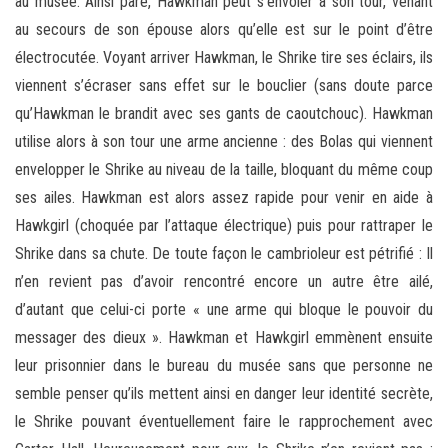
au musée. Ainsi paré, Hawkman peut s’envoler à son tour, venant
au secours de son épouse alors qu’elle est sur le point d’être
électrocutée. Voyant arriver Hawkman, le Shrike tire ses éclairs, ils
viennent s’écraser sans effet sur le bouclier (sans doute parce
qu’Hawkman le brandit avec ses gants de caoutchouc). Hawkman
utilise alors à son tour une arme ancienne : des Bolas qui viennent
envelopper le Shrike au niveau de la taille, bloquant du même coup
ses ailes. Hawkman est alors assez rapide pour venir en aide à
Hawkgirl (choquée par l’attaque électrique) puis pour rattraper le
Shrike dans sa chute. De toute façon le cambrioleur est pétrifié : Il
n’en revient pas d’avoir rencontré encore un autre être ailé,
d’autant que celui-ci porte « une arme qui bloque le pouvoir du
messager des dieux ». Hawkman et Hawkgirl emmènent ensuite
leur prisonnier dans le bureau du musée sans que personne ne
semble penser qu’ils mettent ainsi en danger leur identité secrète,
le Shrike pouvant éventuellement faire le rapprochement avec