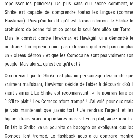
repousser les policiers). De plus, sans qu’il sache comment, le
Shrike est capable de comprendre toutes les langues (comme
Hawkman). Puisqu’on lui dit qu’il est l’oiseau-demon, le Shrike le
croit alors de bonne foi et se pense le seul être ailée sur Terre…
Mais le combat contre Hawkman et Hawkgirl lui a démontré le
contraire. Il comprend donc, pas extension, qu’il n’est pas non plus
un « oiseau démon » et que les Comocs ne sont pas vraiment son
peuple. Mais alors… qu’est-ce qu’il est ?
Comprenant que le Shrike est plus un personnage désorienté que
vraiment malfaisant, Hawkman décide de l’aider à découvrir d’où il
vient vraiment. Le Shrike est reconnaissant : « Tu pourrais faire ça
? S’il te plait ! Les Comocs m’ont trompé ! J’ai volé pour eux mais
je vois maintenant que j’avais tort ! Je rendrais l’argent et les
bijoux à leurs vrais propriétaires mais s’il vous plait, aidez moi ! ».
En fait le Shrike va un peu vite en besogne en expliquant que les
Comocs l’ont trompé. Le flashback nous a au contraire montré