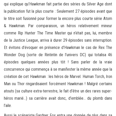
qui explique qu’Hawkman fait partie des séries du Silver Age dont
la publication fut la plus courte : Seulement 27 épisodes avant que
le titre soit fusionné pour former la encore plus courte série Atom
& Hawkman. Par comparaison, un héros relativement mineur
comme Rip Hunter The Time Master qui n’était pas, lui, membre
de la Justice League, arriva à durer 29 épisodes sans interruption.
Et évitons d’évoquer en présence d’Hawkman le cas de Rex The
Wonder Dog (sorte de Rintintin de l’univers DC) qui totalisa 46
épisodes quelques années plus tôt ! Sans parler de la vraie
concurrence qui commença à se manifester la même année que la
création de cet Hawkman : les héros de Marvel. Human Torch, Iron
Man ou Thor ringardisaient forcément Hawkman ! Malgré certains
atouts (sa culture extra-terrestre, le fait d’être un des rares super-
héros marié…) sa carrière avait donc, d’emblée… du plomb dans
l’aile.
Aussi le scénariste Gardner Fox entra une donnée de plus dans sa