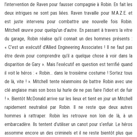
l’intervention de Raven pour fausser compagnie à Robin. En fait les
deux intrigues ne sont pas liées. Raven travaille pour M.A.Z.E. et
est juste intervenu pour combattre une nouvelle fois Robin.
Mitchell œuvre pour quelqu’un d’autre. En passant à travers la vitre
du garage, Robin réalise qu’il connait un des hommes présents :
« C’est un exécutif d’Allied Engineering Associates ! Il ne faut pas
être devin pour comprendre qu’il a quelque chose à voir dans la
disparition de Gary ». Mais l’exécutif en question est terrifié quand
il voit le héros : « Robin… dans le troisième costume ! Sortez tous
de là, vite ! ». Mitchell tente néanmoins de battre Robin avec une
clé anglaise mais son boss lui hurle de ne pas faire l’idiot et de fuir
! ». Bientôt McDonald arrive sur les lieux et tient en jour un Mitchell
rapidement neutralisé par Robin. Il ne reste que deux autres
hommes à rattraper. Robin les retrouve non loin de là, à un
embarcadère. Ils tentent d’utiliser un canot pour s’enfuir. Le héros
assomme encore un des criminels et il ne reste bientôt plus que