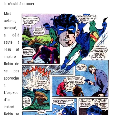
l’exécutif à coincer.
Mais
celui-ci,
paniqué,
a déjà
sauté à
l’eau et
implore
Robin de
ne pas
approche
r.
L’espace
d’un
instant
Robin se