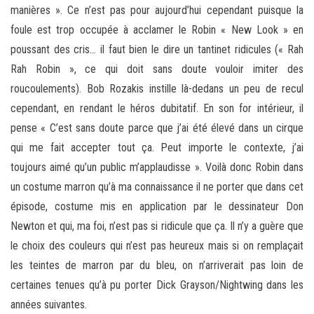
manières ». Ce n’est pas pour aujourd’hui cependant puisque la
foule est trop occupée à acclamer le Robin « New Look » en
poussant des cris… il faut bien le dire un tantinet ridicules (« Rah
Rah Robin », ce qui doit sans doute vouloir imiter des
roucoulements). Bob Rozakis instille là-dedans un peu de recul
cependant, en rendant le héros dubitatif. En son for intérieur, il
pense « C’est sans doute parce que j’ai été élevé dans un cirque
qui me fait accepter tout ça. Peut importe le contexte, j’ai
toujours aimé qu’un public m’applaudisse ». Voilà donc Robin dans
un costume marron qu’à ma connaissance il ne porter que dans cet
épisode, costume mis en application par le dessinateur Don
Newton et qui, ma foi, n’est pas si ridicule que ça. Il n’y a guère que
le choix des couleurs qui n’est pas heureux mais si on remplaçait
les teintes de marron par du bleu, on n’arriverait pas loin de
certaines tenues qu’à pu porter Dick Grayson/Nightwing dans les
années suivantes.