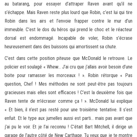
au batarang, pour essayer d’attraper Raven avant qu’il ne
s’échappe. Mais Raven reste plus lourd que Robin, c’est lui qui tire
Robin dans les airs et l’envoie frapper contre le mur d’un
immeuble. C’est le dos du héros qui prend le choc et le réacteur
dorsal est endommagé. Incapable de voler, Robin s’écrase
heureusement dans des buissons qui amortissent sa chute.
C’est dans cette position piteuse que McDonald le retrouve. Le
policier est soulagé « Whew… J’ai cru que j’allais avoir besoin d’une
boite pour ramasser les morceaux ! ». Robin rétorque « Pas
question, Chef ! Mes méthodes ne sont peut-être pas toujours
gracieuses mais elles sont efficaces ! C’est la deuxième fois que
Raven tente de m’écraser comme ça ! ». McDonald lui explique
« Et bien, il n’est pas resté pour une troisième tentative. Il s’est
enfuit. Et le type aux jumelles aussi est parti… mais pas avant que
j’ai pu le voir. Et je l’ai reconnu ! C’était Bart Mitchell, il dirige un
garage de l’autre côté de New Carthage. Tu veux que je te montre