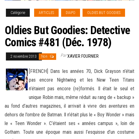
Catégorie
ARTICLES
DIAPO
OLDIES BUT GOODIES
Oldies But Goodies: Detective
Comics #481 (Déc. 1978)
Par
XAVIER FOURNIER
2 novembre 2013
Non
[FRENCH] Dans les années 70, Dick Grayson n’était
pas encore Nightwing et les New Teen Titans
n’étaient pas encore (re)formés. Il était le seul et
unique Robin mais, même réduit au rang de « backup »
au fond d’autres magazines, il arrivait à vivre des aventures en
dehors
de l’ombre de Batman. Il n’était plus le « Boy Wonder » mais
le « Teen Wonder ». C’étaient ses « années campus », loin de
Gotham. Toute une époque mais aussi l’esquisse d’un costume