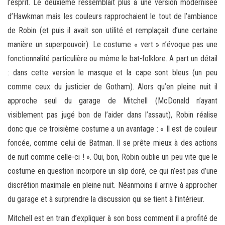
l’esprit. Le deuxième ressemblait plus à une version modernisée
d’Hawkman mais les couleurs rapprochaient le tout de l’ambiance
de Robin (et puis il avait son utilité et remplaçait d’une certaine
manière un superpouvoir). Le costume « vert » n’évoque pas une
fonctionnalité particulière ou même le bat-folklore. A part un détail
: dans cette version le masque et la cape sont bleus (un peu
comme ceux du justicier de Gotham). Alors qu’en pleine nuit il
approche seul du garage de Mitchell (McDonald n’ayant
visiblement pas jugé bon de l’aider dans l’assaut), Robin réalise
donc que ce troisième costume a un avantage : « Il est de couleur
foncée, comme celui de Batman. Il se prête mieux à des actions
de nuit comme celle-ci ! ». Oui, bon, Robin oublie un peu vite que le
costume en question incorpore un slip doré, ce qui n’est pas d’une
discrétion maximale en pleine nuit. Néanmoins il arrive à approcher
du garage et à surprendre la discussion qui se tient à l’intérieur.
Mitchell est en train d’expliquer à son boss comment il a profité de