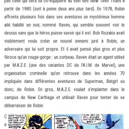
pas celle qui sera sa co-équipière au sein des New Teen Titans à
partir de 1980 (soit à peine deux ans plus tard). En 1978, Robin
affronta plusieurs fois dans ses aventures un mystérieux homme
ailé habillé en noir, nommé Raven, qui semble souvent voir le
dessus sans que le héros puisse savoir qui il est. Bob Rozakis avait
visiblement voulu créer un nouvel ennemi juré à Robin, un
adversaire qui lui soit propre. Et il avait pensé plus gros et plus
féroce qu’un rouge-gorge : un corbeau. Raven était un agent utilisé
par M.A.Z.E. (une des variantes DC de l’A.I.M. de Marvel), une
organisation criminelle qu’on retrouve dans les années 70
impliquée dans différentes aventures de Superman, Batgirl ou
donc, de Robin. En gros, M.A.Z.E. voulait s’implanter dans le
campus de New Carthage et utilisait Raven pour tenter de se
débarrasser de Robin.
C
e