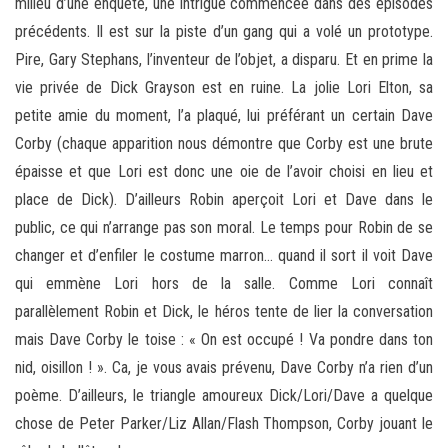
milieu d’une enquête, une intrigue commencée dans des épisodes
précédents. Il est sur la piste d’un gang qui a volé un prototype.
Pire, Gary Stephans, l’inventeur de l’objet, a disparu. Et en prime la
vie privée de Dick Grayson est en ruine. La jolie Lori Elton, sa
petite amie du moment, l’a plaqué, lui préférant un certain Dave
Corby (chaque apparition nous démontre que Corby est une brute
épaisse et que Lori est donc une oie de l’avoir choisi en lieu et
place de Dick). D’ailleurs Robin aperçoit Lori et Dave dans le
public, ce qui n’arrange pas son moral. Le temps pour Robin de se
changer et d’enfiler le costume marron… quand il sort il voit Dave
qui emmène Lori hors de la salle. Comme Lori connaît
parallèlement Robin et Dick, le héros tente de lier la conversation
mais Dave Corby le toise : « On est occupé ! Va pondre dans ton
nid, oisillon ! ». Ca, je vous avais prévenu, Dave Corby n’a rien d’un
poème. D’ailleurs, le triangle amoureux Dick/Lori/Dave a quelque
chose de Peter Parker/Liz Allan/Flash Thompson, Corby jouant le