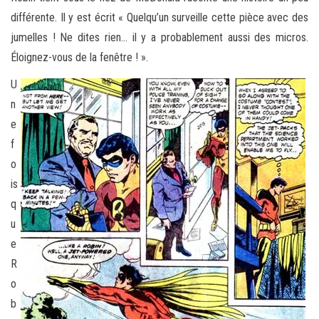
différente. Il y est écrit « Quelqu’un surveille cette pièce avec des
jumelles ! Ne dites rien… il y a probablement aussi des micros.
Éloignez-vous de la fenêtre ! ».
U
n
e
f
o
is
q
u
e
R
o
b