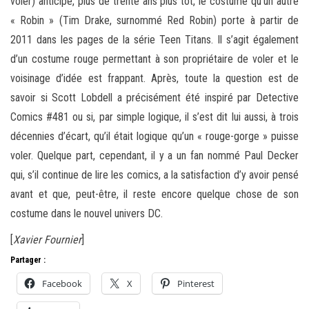
voler) anticipe, plus de trente ans plus tôt, le costume qu’un autre
« Robin » (Tim Drake, surnommé Red Robin) porte à partir de
2011 dans les pages de la série Teen Titans. Il s’agit également
d’un costume rouge permettant à son propriétaire de voler et le
voisinage d’idée est frappant. Après, toute la question est de
savoir si Scott Lobdell a précisément été inspiré par Detective
Comics #481 ou si, par simple logique, il s’est dit lui aussi, à trois
décennies d’écart, qu’il était logique qu’un « rouge-gorge » puisse
voler. Quelque part, cependant, il y a un fan nommé Paul Decker
qui, s’il continue de lire les comics, a la satisfaction d’y avoir pensé
avant et que, peut-être, il reste encore quelque chose de son
costume dans le nouvel univers DC.
[
Xavier Fournier
]
Partager :
Facebook
X
Pinterest