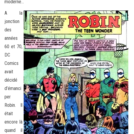
moderne…
A la
jonction
des
années
60 et 70,
DC
Comics
avait
décidé
d’émanci
per
Robin. Il
était
encore là
quand il