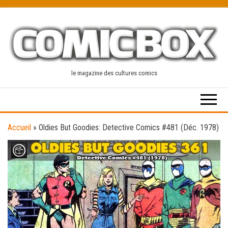
Skip
to
the
content
le magazine des cultures comics
Accueil
»
Oldies But Goodies: Detective Comics #481 (Déc. 1978)