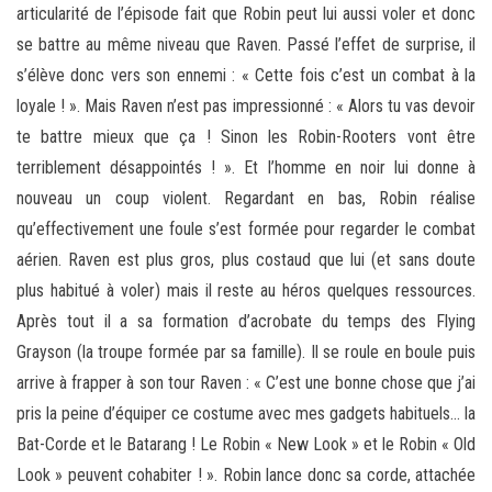
articularité de l’épisode fait que Robin peut lui aussi voler et donc
se battre au même niveau que Raven. Passé l’effet de surprise, il
s’élève donc vers son ennemi : « Cette fois c’est un combat à la
loyale ! ». Mais Raven n’est pas impressionné : « Alors tu vas devoir
te battre mieux que ça ! Sinon les Robin-Rooters vont être
terriblement désappointés ! ». Et l’homme en noir lui donne à
nouveau un coup violent. Regardant en bas, Robin réalise
qu’effectivement une foule s’est formée pour regarder le combat
aérien. Raven est plus gros, plus costaud que lui (et sans doute
plus habitué à voler) mais il reste au héros quelques ressources.
Après tout il a sa formation d’acrobate du temps des Flying
Grayson (la troupe formée par sa famille). Il se roule en boule puis
arrive à frapper à son tour Raven : « C’est une bonne chose que j’ai
pris la peine d’équiper ce costume avec mes gadgets habituels… la
Bat-Corde et le Batarang ! Le Robin « New Look » et le Robin « Old
Look » peuvent cohabiter ! ». Robin lance donc sa corde, attachée