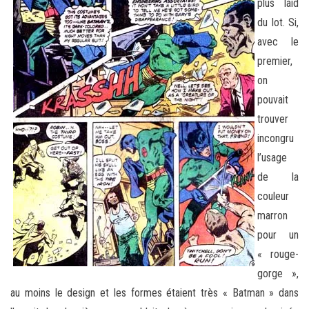
plus laid
du lot. Si,
avec le
premier,
on
pouvait
trouver
incongru
l’usage
de la
couleur
marron
pour un
« rouge-
gorge »,
au moins le design et les formes étaient très « Batman » dans