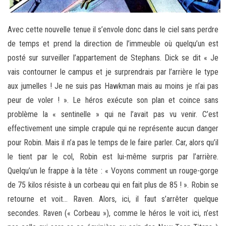
Avec cette nouvelle tenue il s’envole donc dans le ciel sans perdre
de temps et prend la direction de l’immeuble où quelqu’un est
posté sur surveiller l’appartement de Stephans. Dick se dit « Je
vais contourner le campus et je surprendrais par l’arrière le type
aux jumelles ! Je ne suis pas Hawkman mais au moins je n’ai pas
peur de voler ! ». Le héros exécute son plan et coince sans
problème la « sentinelle » qui ne l’avait pas vu venir. C’est
effectivement une simple crapule qui ne représente aucun danger
pour Robin. Mais il n’a pas le temps de le faire parler. Car, alors qu’il
le tient par le col, Robin est lui-même surpris par l’arrière.
Quelqu’un le frappe à la tête : « Voyons comment un rouge-gorge
de 75 kilos résiste à un corbeau qui en fait plus de 85 ! ». Robin se
retourne et voit… Raven. Alors, ici, il faut s’arrêter quelque
secondes. Raven (« Corbeau »), comme le héros le voit ici, n’est