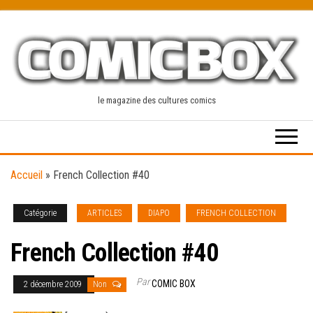
Skip
to
the
content
le magazine des cultures comics
Accueil
»
French Collection #40
Catégorie
ARTICLES
DIAPO
FRENCH COLLECTION
French Collection #40
Par
COMIC BOX
2 décembre 2009
Non