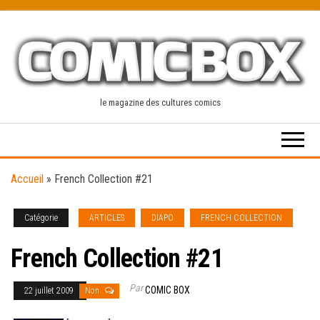
Skip
to
the
content
le magazine des cultures comics
Accueil
»
French Collection #21
Catégorie
ARTICLES
DIAPO
FRENCH COLLECTION
French Collection #21
Par
COMIC BOX
22 juillet 2009
Non