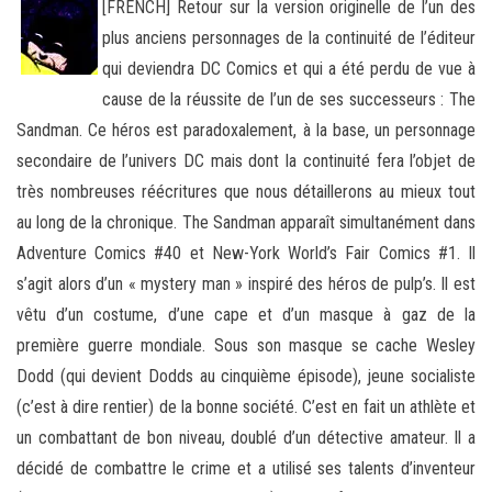
[FRENCH] Retour sur la version originelle de l’un des
plus anciens personnages de la continuité de l’éditeur
qui deviendra DC Comics et qui a été perdu de vue à
cause de la réussite de l’un de ses successeurs : The
Sandman. Ce héros est paradoxalement
, à la base, un personnage
secondaire de l’univers DC mais dont la continuité fera l’objet de
très nombreuses réécritures que nous détaillerons au mieux tout
au long de la chronique. The Sandman apparaît simultanément dans
Adventure Comics #40 et New-York World’s Fair Comics #1. Il
s’agit alors d’un « mystery man » inspiré des héros de pulp’s. Il est
vêtu d’un costume, d’une cape et d’un masque à gaz de la
première guerre mondiale. Sous son masque se cache Wesley
Dodd (qui devient Dodds au cinquième épisode), jeune socialiste
(c’est à dire rentier) de la bonne société. C’est en fait un athlète et
un combattant de bon niveau, doublé d’un détective amateur. Il a
décidé de combattre le crime et a utilisé ses talents d’inventeur