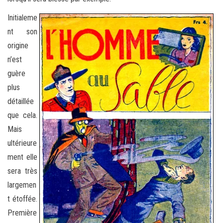
Initialeme
nt son
origine
n’est
guère
plus
détaillée
que cela.
Mais
ultérieure
ment elle
sera très
largemen
t étoffée.
Première