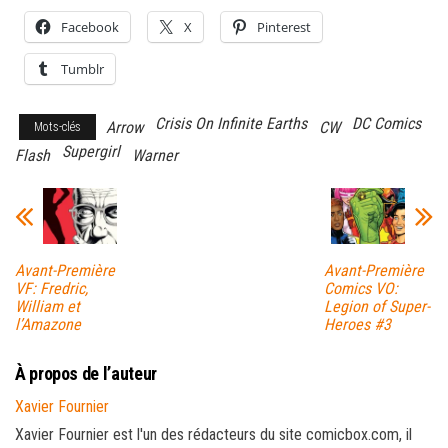
Facebook
X
Pinterest
Tumblr
Crisis On Infinite Earths
DC Comics
Arrow
CW
Mots-clés
Supergirl
Flash
Warner
Avant-Première
Avant-Première
VF: Fredric,
Comics VO:
William et
Legion of Super-
l’Amazone
Heroes #3
À propos de l’auteur
Xavier Fournier
Xavier Fournier est l'un des rédacteurs du site comicbox.com, il