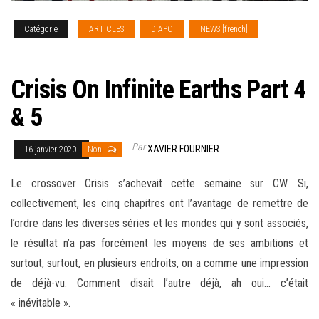
Catégorie
ARTICLES
DIAPO
NEWS [french]
SERIES
TV
Crisis On Infinite Earths Part 4
& 5
Par
XAVIER FOURNIER
16 janvier 2020
Non
Le crossover Crisis s’achevait cette semaine sur CW. Si,
collectivement, les cinq chapitres ont l’avantage de remettre de
l’ordre dans les diverses séries et les mondes qui y sont associés,
le résultat n’a pas forcément les moyens de ses ambitions et
surtout, surtout, en plusieurs
endroits, on a comme une impression
de déjà-vu. Comment disait l’autre déjà, ah oui… c’était
« inévitable ».