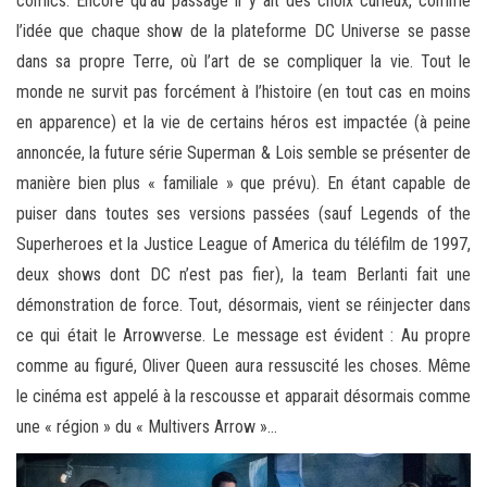
comics. Encore qu’au passage il y ait des choix curieux, comme
l’idée que chaque show de la plateforme DC Universe se passe
dans sa propre Terre, où l’art de se compliquer la vie. Tout le
monde ne survit pas forcément à l’histoire (en tout cas en moins
en apparence) et la vie de certains héros est impactée (à peine
annoncée, la future série Superman & Lois semble se présenter de
manière bien plus « familiale » que prévu). En étant capable de
puiser dans toutes ses versions passées (sauf Legends of the
Superheroes et la Justice League of America du téléfilm de 1997,
deux shows dont DC n’est pas fier), la team Berlanti fait une
démonstration de force. Tout, désormais, vient se réinjecter dans
ce qui était le Arrowverse. Le message est évident : Au propre
comme au figuré, Oliver Queen aura ressuscité les choses. Même
le cinéma est appelé à la rescousse et apparait désormais comme
une « région » du « Multivers Arrow »…