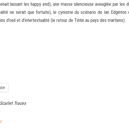
ait lassant les happy end), une masse silencieuse aveuglée par les di
alité ne serait que fortuite), le cynisme du scénario de Ian Edginton 
ins d’oeil et d’intertextualité (le retour de Tintin au pays des martiens).
blr
Scarlet Traces
r