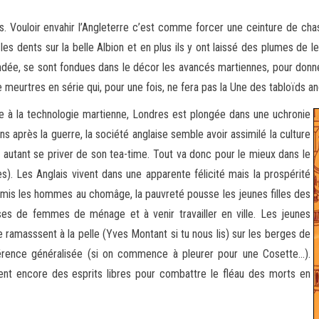
. Vouloir envahir l’Angleterre c’est comme forcer une ceinture de ch
s dents sur la belle Albion et en plus ils
y ont laissé des plumes de le
indée, se sont fondues dans le décor les avancés martiennes, pour donne
 meurtres en série qui, pour une fois, ne fera pas la Une des tabloïds ang
nne à la technologie martienne, Londres est plongée dans une uchronie
ns après la guerre, la société anglaise semble avoir assimilé la culture
r autant se priver de son tea-time. Tout va donc pour le mieux dans le
). Les Anglais vivent dans une apparente félicité mais la prospérité
mis les hommes au chomâge, la pauvreté pousse les jeunes filles des
s de femmes de ménage et à venir travailler en ville. Les jeunes
 ramasssent à la pelle (Yves Montant si tu nous lis) sur les berges de
fférence généralisée (si on commence à pleurer pour une Cosette…).
ent encore des esprits libres pour combattre le fléau des morts en