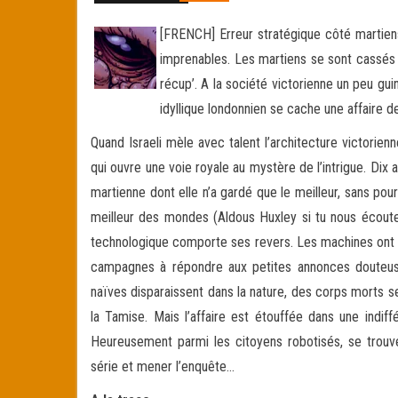
[FRENCH] Erreur stratégique côté martiens
imprenables. Les martiens se sont cassés le
récup’. A la société victorienne un peu gu
idyllique londonnien se cache une affaire de
Quand Israeli mèle avec talent l’architecture victorie
qui ouvre une voie royale au mystère de l’intrigue. Dix a
martienne dont elle n’a gardé que le meilleur, sans pou
meilleur des mondes (Aldous Huxley si tu nous écoutes
technologique comporte ses revers. Les machines ont 
campagnes à répondre aux petites annonces douteuse
naïves disparaissent dans la nature, des corps morts se
la Tamise. Mais l’affaire est étouffée dans une indi
Heureusement parmi les citoyens robotisés, se trouv
série et mener l’enquête…