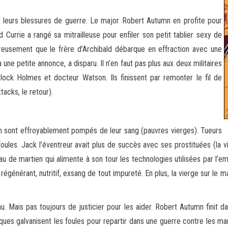
er leurs blessures de guerre. Le major Robert Autumn en profite pour
Currie a rangé sa mitrailleuse pour enfiler son petit tablier sexy de
eusement que le frère d’Archibald débarque en effraction avec une
 à une petite annonce, a disparu. Il n’en faut pas plus aux deux militaires
ock Holmes et docteur Watson. Ils finissent par remonter le fil de
ttacks, le retour).
n sont effroyablement pompés de leur sang (pauvres vierges). Tueurs
s foules. Jack l’éventreur avait plus de succès avec ses prostituées (l
u de martien qui alimente à son tour les technologies utilisées par l’emp
 régénérant, nutritif, exsang de tout impureté. En plus, la vierge sur le
u. Mais pas toujours de justicier pour les aider. Robert Autumn finit 
ques galvanisent les foules pour repartir dans une guerre contre les mar