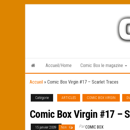
Skip
to
the
content
Accueil/Home
Comic Box le magazine
Accueil
»
Comic Box Virgin #17 – Scarlet Traces
Catégorie
ARTICLES
COMIC BOX VIRGIN
D
Comic Box Virgin #17 – S
Par
COMIC BOX
15 janvier 2009
Non