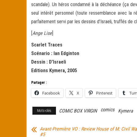
scandale). Un héros condamné à la déchéance (ça deven
seul intérêt personnel (toute ressemblance avec la ré
parfaitement servi par les dessins d’Israeli, truffés de cl
[
Ange Lise
]
Scarlet Traces
Scénario : Ian Edginton
Dessin : D’Israeli
Editions Kymera, 2005
Partager :
Facebook
X
Pinterest
Tum
comics
COMIC BOX VIRGIN
Kymera
Mots-clés
Avant-Première VO : Review House of M: Civil Wa
#5