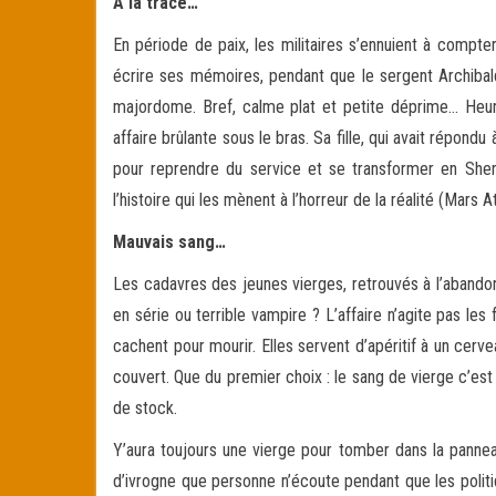
A la trace…
En période de paix, les militaires s’ennuient à compt
écrire ses mémoires, pendant que le sergent Archibald 
majordome. Bref, calme plat et petite déprime… Heur
affaire brûlante sous le bras. Sa fille, qui avait répondu
pour reprendre du service et se transformer en Sherl
l’histoire qui les mènent à l’horreur de la réalité (Mars A
Mauvais sang…
Les cadavres des jeunes vierges, retrouvés à l’abando
en série ou terrible vampire ? L’affaire n’agite pas le
cachent pour mourir. Elles servent d’apéritif à un cervea
couvert. Que du premier choix : le sang de vierge c’est
de stock.
Y’aura toujours une vierge pour tomber dans la pannea
d’ivrogne que personne n’écoute pendant que les politi