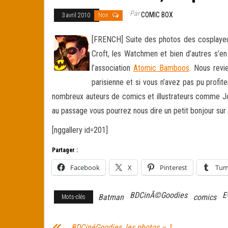
Par
COMIC BOX
3 avril 2010
Non
[FRENCH] Suite des photos des cosplayeu
Croft, les Watchmen et bien d’autres s’en
l’association
Atomic Bamboos
. Nous revi
parisienne et si vous n’avez pas pu profi
nombreux auteurs de comics et illustrateurs comme Joe 
au passage vous pourrez nous dire un petit bonjour sur
[nggallery id=201]
Partager :
Facebook
X
Pinterest
Tum
BDCinÃ©Goodies
E
Batman
comics
Mots-clés
BDCinéGoodies, les photos – 1