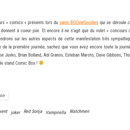
rs « comics » présents lors du
salon BDCinéGoodies
qui se déroule c
 donnent à coeur-joie. Et encore il ne s’agit que du
volet « concours 
endrons sur les autres aspects de cette manifestation très sympathiqu
ter de la première journée, sachez que vous avez encore toute la jour
Jusko, Brian Bolland, Adi Granov, Esteban Maroto, Dave Gibbons, Thoma
 le stand Comic Box !
blr
vent
Red Sonja
Watchmen
joker
Vampirella