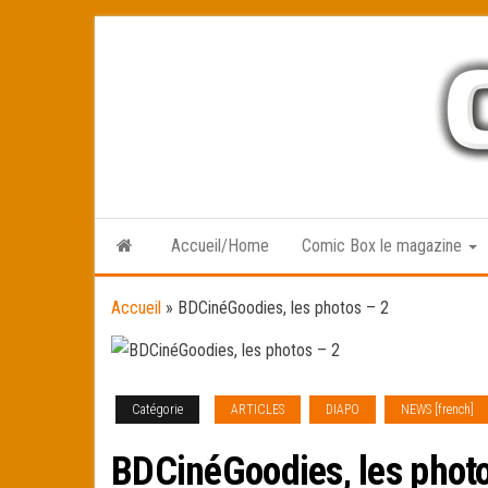
Skip
to
the
content
Accueil/Home
Comic Box le magazine
Accueil
»
BDCinéGoodies, les photos – 2
Catégorie
ARTICLES
DIAPO
NEWS [french]
BDCinéGoodies, les photo