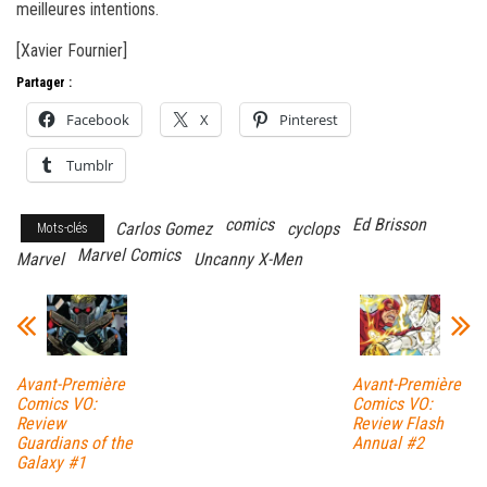
meilleures intentions.
[Xavier Fournier]
Partager :
Facebook
X
Pinterest
Tumblr
comics
Ed Brisson
Carlos Gomez
cyclops
Mots-clés
Marvel Comics
Marvel
Uncanny X-Men
Avant-Première
Avant-Première
Comics VO:
Comics VO:
Review
Review Flash
Guardians of the
Annual #2
Galaxy #1