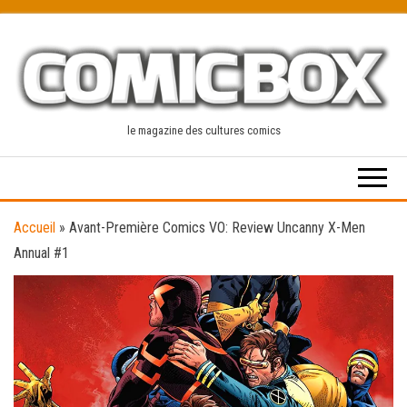
Skip
to
the
content
le magazine des cultures comics
Accueil
»
Avant-Première Comics VO: Review Uncanny X-Men
Annual #1