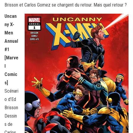
Brisson et Carlos Gomez se chargent du retour. Mais quel retour ?
Uncan
ny X-
Men
Annual
#1
[Marve
l
Comic
s]
Scénari
o d’Ed
Brisson
Dessin
s de
Carlos