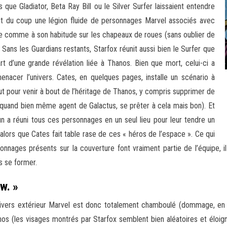
que Gladiator, Beta Ray Bill ou le Silver Surfer laissaient entendre
nt du coup une légion fluide de personnages Marvel associés avec
rre comme à son habitude sur les chapeaux de roues (sans oublier de
Sans les Guardians restants, Starfox réunit aussi bien le Surfer que
rt d’une grande révélation liée à Thanos. Bien que mort, celui-ci a
menacer l’univers. Cates, en quelques pages, installe un scénario à
ut pour venir à bout de l’héritage de Thanos, y compris supprimer de
, quand bien même agent de Galactus, se prêter à cela mais bon). Et
’un a réuni tous ces personnages en un seul lieu pour leur tendre un
alors que Cates fait table rase de ces « héros de l’espace ». Ce qui
nnages présents sur la couverture font vraiment partie de l’équipe, il
s se former.
w. »
ivers extérieur Marvel est donc totalement chamboulé (dommage, en fai
hanos (les visages montrés par Starfox semblent bien aléatoires et éloig