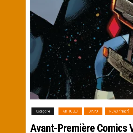
Catégorie
ARTICLES
DIAPO
NEWS [french]
Avant-Première Comics V