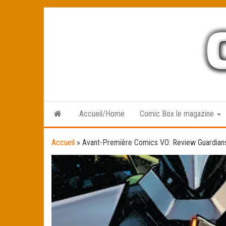
Skip
to
the
content
Accueil/Home
Comic Box le magazine
Accueil
»
Avant-Première Comics VO: Review Guardians