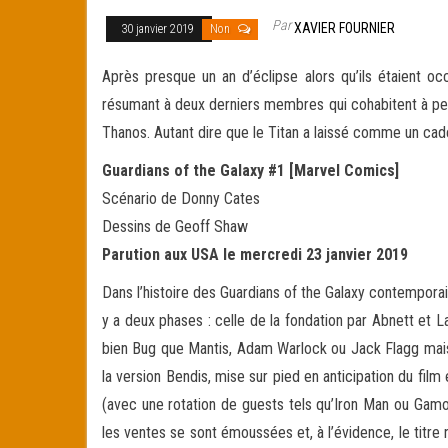
Par
XAVIER FOURNIER
30 janvier 2019
Non
Après presque un an d’éclipse alors qu’ils étaient occ
résumant à deux derniers membres qui cohabitent à pe
Thanos. Autant dire que le Titan a laissé comme un ca
Guardians of the Galaxy #1 [Marvel Comics]
Scénario de Donny Cates
Dessins de Geoff Shaw
Parution aux USA le mercredi 23 janvier 2019
Dans l’histoire des Guardians of the Galaxy contemporain
y a deux phases : celle de la fondation par Abnett et L
bien Bug que Mantis, Adam Warlock ou Jack Flagg mais q
la version Bendis, mise sur pied en anticipation du film
(avec une rotation de guests tels qu’Iron Man ou Gam
les ventes se sont émoussées et, à l’évidence, le titre n