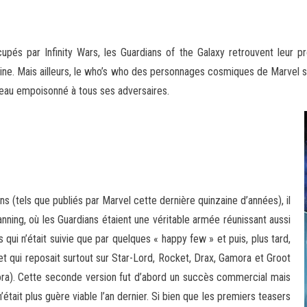
upés par Infinity Wars, les Guardians of the Galaxy retrouvent leur pro
ine. Mais ailleurs, le who’s who des personnages cosmiques de Marvel 
deau empoisonné à tous ses adversaires.
s (tels que publiés par Marvel cette dernière quinzaine d’années), il
anning, où les Guardians étaient une véritable armée réunissant aussi
ui n’était suivie que par quelques « happy few » et puis, plus tard,
 et qui reposait surtout sur Star-Lord, Rocket, Drax, Gamora et Groot
ora). Cette seconde version fut d’abord un succès commercial mais
’était plus guère viable l’an dernier. Si bien que les premiers teasers