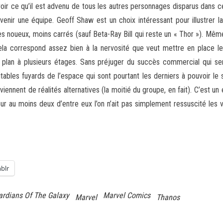
voir ce qu’il est advenu de tous les autres personnages disparus dans c
ir une équipe. Geoff Shaw est un choix intéressant pour illustrer la 
noueux, moins carrés (sauf Beta-Ray Bill qui reste un « Thor »). Même 
la correspond assez bien à la nervosité que veut mettre en place le 
n plan à plusieurs étages. Sans préjuger du succès commercial qui se
itables fuyards de l’espace qui sont pourtant les derniers à pouvoir le 
iennent de réalités alternatives (la moitié du groupe, en fait). C’est 
 au moins deux d’entre eux l’on n’ait pas simplement ressuscité les ve
blr
ardians Of The Galaxy
Marvel Comics
Marvel
Thanos