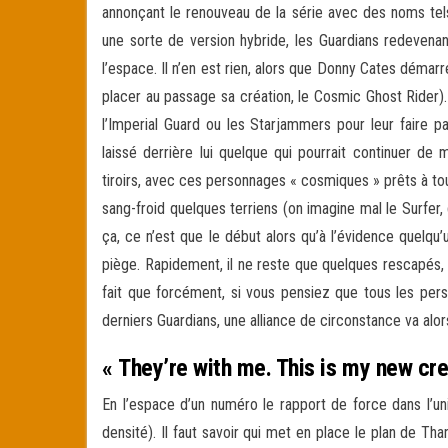
annonçant le renouveau de la série avec des noms tels 
une sorte de version hybride, les Guardians redevena
l’espace. Il n’en est rien, alors que Donny Cates déma
placer au passage sa création, le Cosmic Ghost Rider). 
l’Imperial Guard ou les Starjammers pour leur faire pa
laissé derrière lui quelque qui pourrait continuer de 
tiroirs, avec ces personnages « cosmiques » prêts à to
sang-froid quelques terriens (on imagine mal le Surfer
ça, ce n’est que le début alors qu’à l’évidence quelqu
piège. Rapidement, il ne reste que quelques rescapés, 
fait que forcément, si vous pensiez que tous les perso
derniers Guardians, une alliance de circonstance va alor
« They’re with me. This is my new cre
En l’espace d’un numéro le rapport de force dans l’un
densité). Il faut savoir qui met en place le plan de T