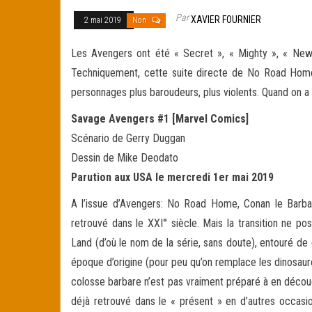
Par
XAVIER FOURNIER
2 mai 2019
Non
Les Avengers ont été « Secret », « Mighty », « New 
Techniquement, cette suite directe de No Road Home n
personnages plus baroudeurs, plus violents. Quand on a 
Savage Avengers #1 [Marvel Comics]
Scénario de Gerry Duggan
Dessin de Mike Deodato
Parution aux USA le mercredi 1er mai 2019
A l’issue d’Avengers: No Road Home, Conan le Barbare
retrouvé dans le XXI° siècle. Mais la transition ne p
Land (d’où le nom de la série, sans doute), entouré de
époque d’origine (pour peu qu’on remplace les dinosaure
colosse barbare n’est pas vraiment préparé à en décou
déjà retrouvé dans le « présent » en d’autres occasio