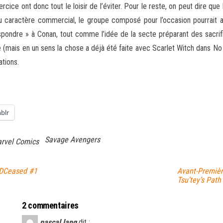
rcice ont donc tout le loisir de l’éviter. Pour le reste, on peut dire qu
du caractère commercial, le groupe composé pour l’occasion pourrait
spondre » à Conan, tout comme l’idée de la secte préparant des sacrifi
vre (mais en un sens la chose a déjà été faite avec Scarlet Witch dans
ations.
blr
Savage Avengers
rvel Comics
 DCeased #1
Avant-Premièr
Tsu’tey’s Path
2 commentaires
pascal lang
dit :