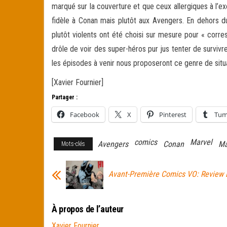
marqué sur la couverture et que ceux allergiques à l’exe
fidèle à Conan mais plutôt aux Avengers. En dehors 
plutôt violents ont été choisi sur mesure pour « corre
drôle de voir des super-héros pur jus tenter de survi
les épisodes à venir nous proposeront ce genre de situ
[Xavier Fournier]
Partager :
Facebook
X
Pinterest
Tum
comics
Marvel
Avengers
Conan
Ma
Mots-clés
Avant-Première Comics VO: Review
À propos de l’auteur
Xavier Fournier