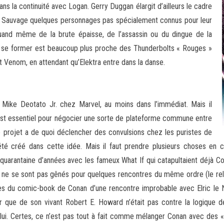
ns la continuité avec Logan. Gerry Duggan élargit d’ailleurs le cadre
e Sauvage quelques personnages pas spécialement connus pour leur
quand même de la brute épaisse, de l’assassin ou du dingue de la
à se former est beaucoup plus proche des Thunderbolts « Rouges »
t Venom, en attendant qu’Elektra entre dans la danse.
r Mike Deotato Jr. chez Marvel, au moins dans l’immédiat. Mais il
 est essentiel pour négocier une sorte de plateforme commune entre
le projet a de quoi déclencher des convulsions chez les puristes de
té créé dans cette idée. Mais il faut prendre plusieurs choses en 
e quarantaine d’années avec les fameux What If qui catapultaient déjà C
nan ne se sont pas gênés pour quelques rencontres du même ordre (le 
des du comic-book de Conan d’une rencontre improbable avec Elric le 
voir que de son vivant Robert E. Howard n’était pas contre la logique
ui. Certes, ce n’est pas tout à fait comme mélanger Conan avec des « su