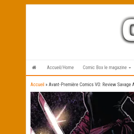
Skip
to
the
content
Accueil/Home
Comic Box le magazine
Accueil
»
Avant-Première Comics VO: Review Savage 