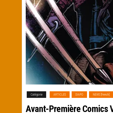
Catégorie
ARTICLES
DIAPO
NEWS [french]
Avant-Première Comics 