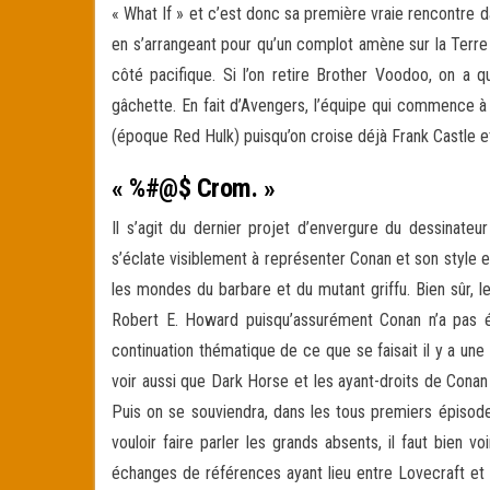
« What If » et c’est donc sa première vraie rencontre da
en s’arrangeant pour qu’un complot amène sur la Terr
côté pacifique. Si l’on retire Brother Voodoo, on a 
gâchette. En fait d’Avengers, l’équipe qui commence 
(époque Red Hulk) puisqu’on croise déjà Frank Castle e
« %#@$ Crom. »
Il s’agit du dernier projet d’envergure du dessinateu
s’éclate visiblement à représenter Conan et son style
les mondes du barbare et du mutant griffu. Bien sûr, 
Robert E. Howard puisqu’assurément Conan n’a pas é
continuation thématique de ce que se faisait il y a un
voir aussi que Dark Horse et les ayant-droits de Co
Puis on se souviendra, dans les tous premiers épiso
vouloir faire parler les grands absents, il faut bien 
échanges de références ayant lieu entre Lovecraft et l