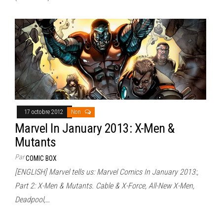
17 octobre 2012
Non
Marvel In January 2013: X-Men &
Mutants
Par
COMIC BOX
[ENGLISH] Marvel tells us: Marvel Comics In January 2013:,
Part 2: X-Men & Mutants. Cable & X-Force, All-New X-Men,
Deadpool,…