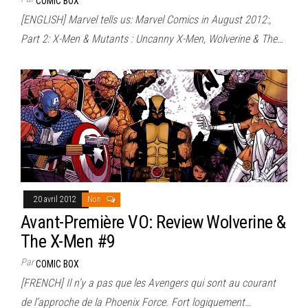
COMIC BOX
[ENGLISH] Marvel tells us: Marvel Comics in August 2012:,
Part 2: X-Men & Mutants : Uncanny X-Men, Wolverine & The…
20 avril 2012
Non
Avant-Première VO: Review Wolverine &
The X-Men #9
Par
COMIC BOX
[FRENCH] Il n’y a pas que les Avengers qui sont au courant
de l’approche de la Phoenix Force. Fort logiquement…