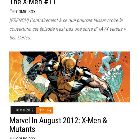
The X-Men #11
Par
COMIC BOX
[FRENCH] Contrairement à ce que pourrait laisser croire la
couverture, cet épisode n’est pas une sorte d’ »AVX versus »
bis. Certes…
16 mai 2012
Non
Marvel In August 2012: X-Men &
Mutants
Par