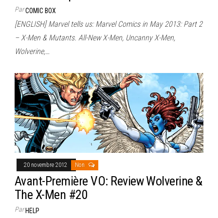
Par
COMIC BOX
[ENGLISH] Marvel tells us: Marvel Comics in May 2013: Part 2
– X-Men & Mutants. All-New X-Men, Uncanny X-Men,
Wolverine,…
20 novembre 2012
Non
Avant-Première VO: Review Wolverine &
The X-Men #20
Par
HELP