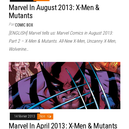
Marvel In August 2013: X-Men &
Mutants
Par
COMIC BOX
[ENGLISH] Marvel tells us: Marvel Comics in August 2013:
Part 2 – X-Men & Mutants. All-New X-Men, Uncanny X-Men,
Wolverine…
14 février 2013
Non
Marvel In April 2013: X-Men & Mutants