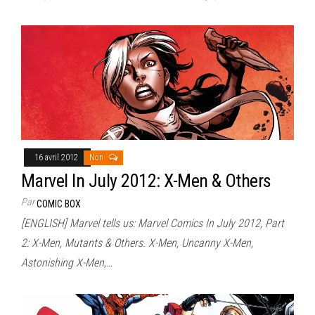
16 avril 2012
Non
Marvel In July 2012: X-Men & Others
Par
COMIC BOX
[ENGLISH] Marvel tells us: Marvel Comics In July 2012, Part
2: X-Men, Mutants & Others. X-Men, Uncanny X-Men,
Astonishing X-Men,…