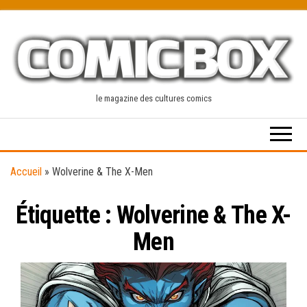
Skip
to
the
content
le magazine des cultures comics
Accueil
»
Wolverine & The X-Men
Étiquette :
Wolverine & The X-
Men