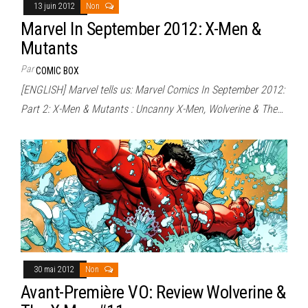
13 juin 2012
Non
Marvel In September 2012: X-Men &
Mutants
Par
COMIC BOX
[ENGLISH] Marvel tells us: Marvel Comics In September 2012:
Part 2: X-Men & Mutants : Uncanny X-Men, Wolverine & The…
30 mai 2012
Non
Avant-Première VO: Review Wolverine &