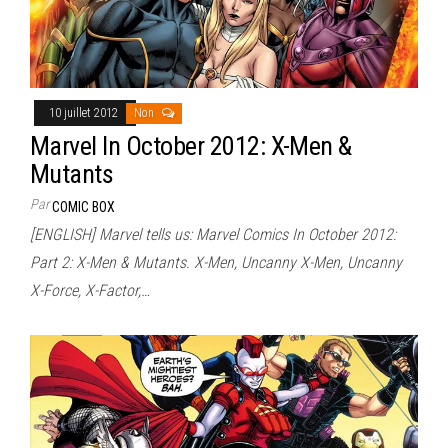
10 juillet 2012
Non
Marvel In October 2012: X-Men &
Mutants
Par
COMIC BOX
[ENGLISH] Marvel tells us: Marvel Comics In October 2012:
Part 2: X-Men & Mutants. X-Men, Uncanny X-Men, Uncanny
X-Force, X-Factor,…