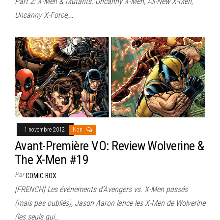
Part 2: X-Men & Mutants. Uncanny X-Men, All-New X-Men,
Uncanny X-Force,…
1 novembre 2012
Non
Avant-Première VO: Review Wolverine &
The X-Men #19
Par
COMIC BOX
[FRENCH] Les évènements d’Avengers vs. X-Men passés
(mais pas oubliés), Jason Aaron lance les X-Men de Wolverine
(les seuls qui…