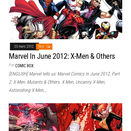
20 mars 2012
Non
Marvel In June 2012: X-Men & Others
Par
COMIC BOX
[ENGLISH] Marvel tells us: Marvel Comics In June 2012, Part
2: X-Men, Mutants & Others. X-Men, Uncanny X-Men,
Astonishing X-Men,…