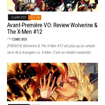
2 juillet 2012
Non
Avant-Première VO: Review Wolverine &
The X-Men #12
Par
COMIC BOX
[FRENCH] Wolverine & The X-Men #12 est plus qu’un simple
tie-in lié à Avengers vs. X-Men. C’est un maillon essentiel…