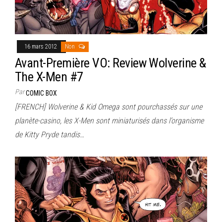
16 mars 2012
Non
Avant-Première VO: Review Wolverine &
The X-Men #7
Par
COMIC BOX
[FRENCH] Wolverine & Kid Omega sont pourchassés sur une
planète-casino, les X-Men sont miniaturisés dans l’organisme
de Kitty Pryde tandis…