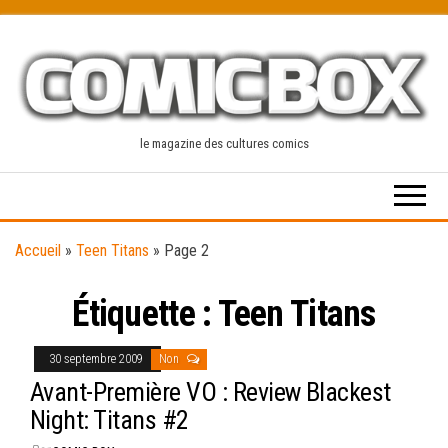
Skip
to
the
content
le magazine des cultures comics
Accueil
»
Teen Titans
»
Page 2
Étiquette :
Teen Titans
30 septembre 2009
Non
Avant-Première VO : Review Blackest
Night: Titans #2