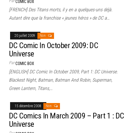
Par
COMIC BOX
[FRENCH] Des Titans morts, il y en a quelques-uns déjà.
Autant dire que la franchise « jeunes héros » de DC a…
20 juillet 2009
Non
DC Comic In October 2009: DC
Universe
Par
COMIC BOX
[ENGLISH] DC Comic In October 2009, Part 1: DC Universe.
Blackest Night, Batman, Batman And Robin, Superman,
Green Lantern, Titans,…
15 décembre 2008
Non
DC Comics In March 2009 – Part 1 : DC
Universe
Par