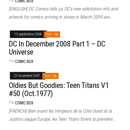
COMIC BOX
[ENGLISH] DC Comics tells us: DC’s new solicitation info and
artwork for comics arriving in stores in March 2009 are…
15 septembre 2008
Non
DC In December 2008 Part 1 – DC
Universe
Par
COMIC BOX
25 novembre 2007
Non
Oldies But Goodies: Teen Titans V1
#50 (Oct.1977)
Par
COMIC BOX
[FRENCH] Bien avant les Vengeurs de la Côte Ouest et la
Justice League Europe, les Teen Titans fûrent la première…