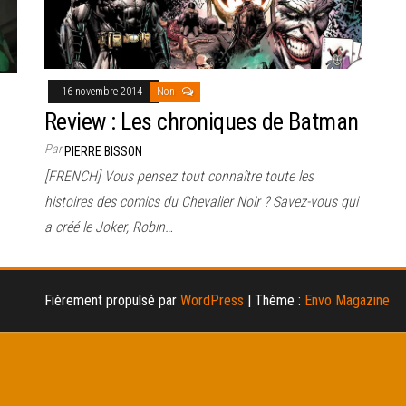
16 novembre 2014
Non
Review : Les chroniques de Batman
Par
PIERRE BISSON
[FRENCH] Vous pensez tout connaître toute les
histoires des comics du Chevalier Noir ? Savez-vous qui
a créé le Joker, Robin…
Fièrement propulsé par
WordPress
|
Thème :
Envo Magazine