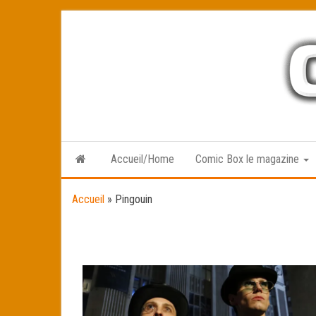
Skip
to
the
content
Accueil/Home
Comic Box le magazine
Accueil
»
Pingouin