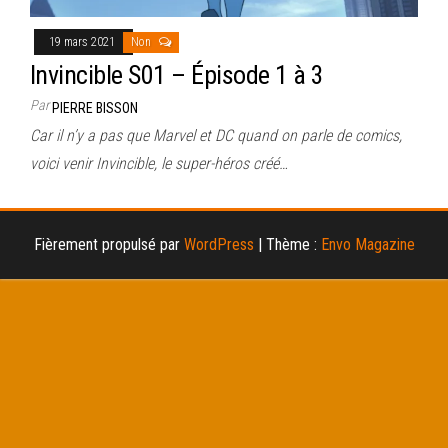
19 mars 2021
Non
Invincible S01 – Épisode 1 à 3
Par
PIERRE BISSON
Car il n’y a pas que Marvel et DC quand on parle de comics,
voici venir Invincible, le super-héros créé…
Fièrement propulsé par
WordPress
|
Thème :
Envo Magazine