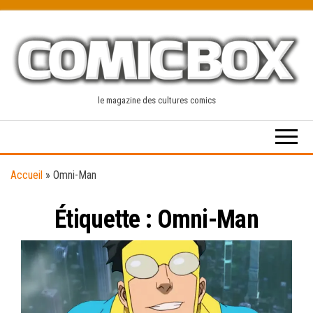
Skip
to
the
content
le magazine des cultures comics
Accueil
»
Omni-Man
Étiquette :
Omni-Man