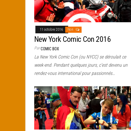
11 octobre 2016
Non
New York Comic Con 2016
Par
COMIC BOX
La New York Comic Con (ou NYCC) se déroulait ce
week-end. Pendant quelques jours, c’est devenu un
rendez-vous international pour passionnés…