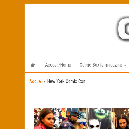
Skip
to
the
content
Accueil/Home
Comic Box le magazine
Accueil
»
New York Comic Con