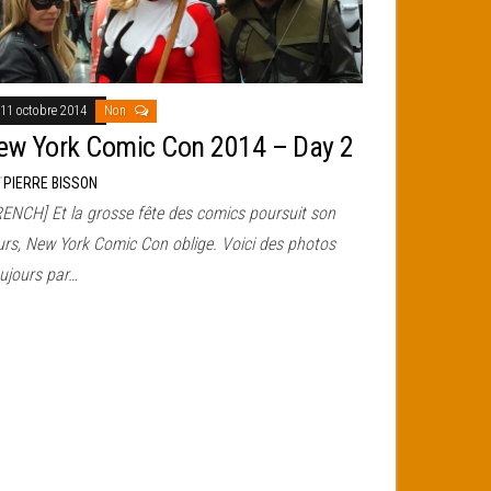
11 octobre 2014
Non
ew York Comic Con 2014 – Day 2
r
PIERRE BISSON
RENCH] Et la grosse fête des comics poursuit son
urs, New York Comic Con oblige. Voici des photos
oujours par…