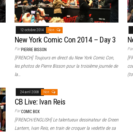
12 octobre 2014
Non
New York Comic Con 2014 – Day 3
N
Par
Pa
PIERRE BISSON
[FRENCH] Toujours en direct du New York Comic Con,
[F
les photos de Pierre Bisson pour la troisième journée de
co
la…
(t
24 avril 2008
Non
CB Live: Ivan Reis
Par
COMIC BOX
[FRENCH/ENGLISH] Le talentueux dessinateur de Green
Lantern, Ivan Reis, en train de croquer la vedette de sa