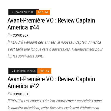
25 novembre 2008
Non
Avant-Première VO : Review Captain
America #44
Par
COMIC BOX
[FRENCH] Pendant des années, le nouveau Captain America
s’est taillé une longue liste d’adversaires. Heureusement pour
lui, les survivants sont…
21 septembre 2008
Non
Avant-Première VO : Review Captain
America #42
Par
COMIC BOX
[FRENCH] Les choses s’étaient énormément accélérées dans
le numéro précédent, cette fois elles explosent littéralement