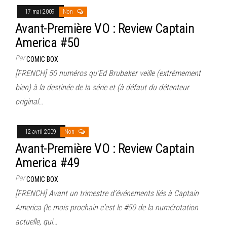
17 mai 2009
Non
Avant-Première VO : Review Captain
America #50
Par
COMIC BOX
[FRENCH] 50 numéros qu’Ed Brubaker veille (extrêmement
bien) à la destinée de la série et (à défaut du détenteur
original…
12 avril 2009
Non
Avant-Première VO : Review Captain
America #49
Par
COMIC BOX
[FRENCH] Avant un trimestre d’événements liés à Captain
America (le mois prochain c’est le #50 de la numérotation
actuelle, qui…