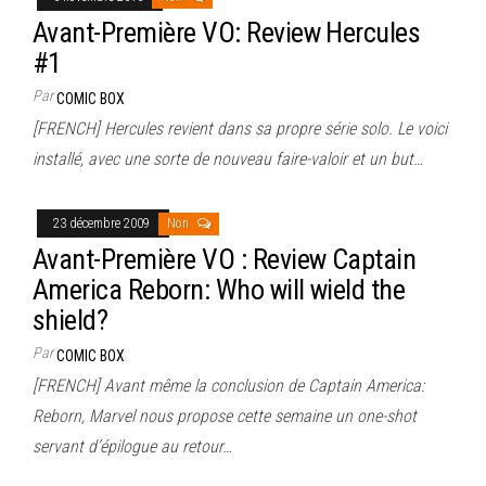
Avant-Première VO: Review Hercules
#1
Par
COMIC BOX
[FRENCH] Hercules revient dans sa propre série solo. Le voici
installé, avec une sorte de nouveau faire-valoir et un but…
23 décembre 2009
Non
Avant-Première VO : Review Captain
America Reborn: Who will wield the
shield?
Par
COMIC BOX
[FRENCH] Avant même la conclusion de Captain America:
Reborn, Marvel nous propose cette semaine un one-shot
servant d’épilogue au retour…