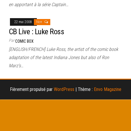
en apportant à la série Captain…
22 mai 2008
Non
CB Live : Luke Ross
Par
COMIC BOX
[ENGLISH/FRENCH] Luke Ross, the artist of the comic book
adaptation of the latest Indiana Jones but also of Ron
Marz’s…
Fièrement propulsé par
WordPress
|
Thème :
Envo Magazine