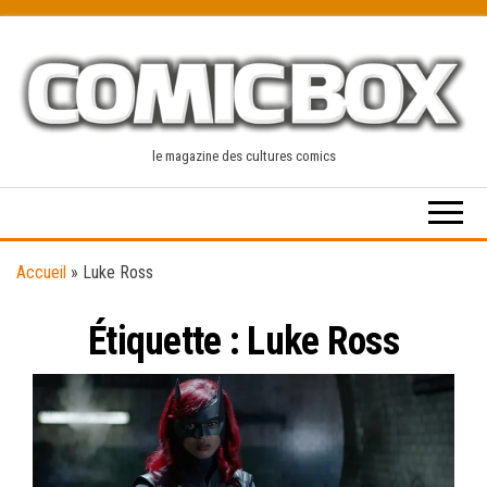
Skip
to
the
content
le magazine des cultures comics
Accueil
»
Luke Ross
Étiquette :
Luke Ross