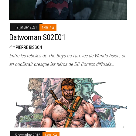
19 janvier 2021
Non
Batwoman S02E01
Par
PIERRE BISSON
Entre les rebelles de The Boys ou l’arrivée de WandaVision, on
en oublierait presque les héros de DC Comics diffusés…
5 novembre 2015
Non