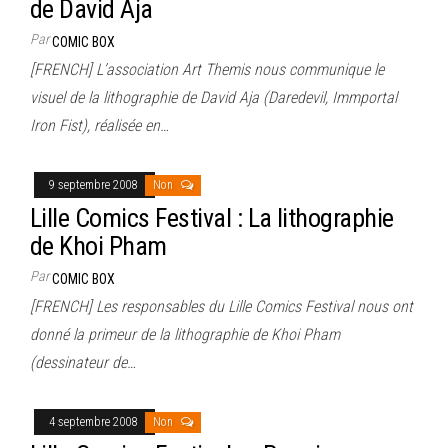
de David Aja
Par
COMIC BOX
[FRENCH] L’association Art Themis nous communique le
visuel de la lithographie de David Aja (Daredevil, Immportal
Iron Fist), réalisée en…
9 septembre 2008
Non
Lille Comics Festival : La lithographie
de Khoi Pham
Par
COMIC BOX
[FRENCH] Les responsables du Lille Comics Festival nous ont
donné la primeur de la lithographie de Khoi Pham
(dessinateur de…
4 septembre 2008
Non