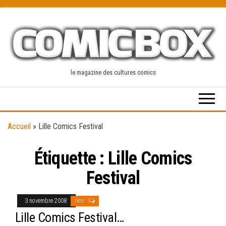
Skip
to
the
content
le magazine des cultures comics
Accueil
»
Lille Comics Festival
Étiquette :
Lille Comics
Festival
3 novembre 2008
Non
Lille Comics Festival…