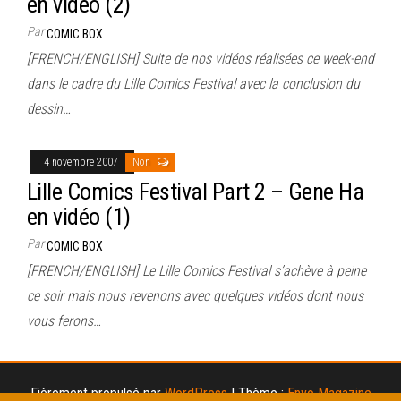
en vidéo (2)
Par
COMIC BOX
[FRENCH/ENGLISH] Suite de nos vidéos réalisées ce week-end
dans le cadre du Lille Comics Festival avec la conclusion du
dessin…
4 novembre 2007
Non
Lille Comics Festival Part 2 – Gene Ha
en vidéo (1)
Par
COMIC BOX
[FRENCH/ENGLISH] Le Lille Comics Festival s’achève à peine
ce soir mais nous revenons avec quelques vidéos dont nous
vous ferons…
Fièrement propulsé par
WordPress
|
Thème :
Envo Magazine