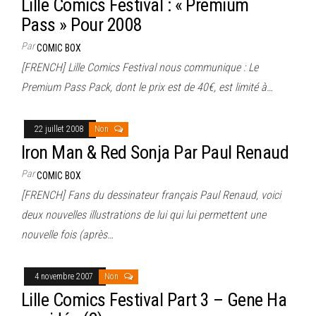
Lille Comics Festival : « Premium
Pass » Pour 2008
Par
COMIC BOX
[FRENCH] Lille Comics Festival nous communique : Le
Premium Pass Pack, dont le prix est de 40€, est limité à…
22 juillet 2008
Non
Iron Man & Red Sonja Par Paul Renaud
Par
COMIC BOX
[FRENCH] Fans du dessinateur français Paul Renaud, voici
deux nouvelles illustrations de lui qui lui permettent une
nouvelle fois (après…
4 novembre 2007
Non
Lille Comics Festival Part 3 – Gene Ha