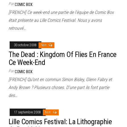
Par
COMIC BOX
[FRENCH] Ce week-end une partie de l’équipe de Comic Box
était présente au Lille Comics Festival. Nous y avons
retrouvé…
30 octobre 2008
Non
The Dead : Kingdom Of Flies En France
Ce Week-End
Par
COMIC BOX
[FRENCH] Qu’ont en commun Simon Bisley, Glenn Fabry et
Andy Brown ? Plusieurs choses. D’une part ils font partie
des…
17 septembre 2008
Non
Lille Comics Festival: La Lithographie