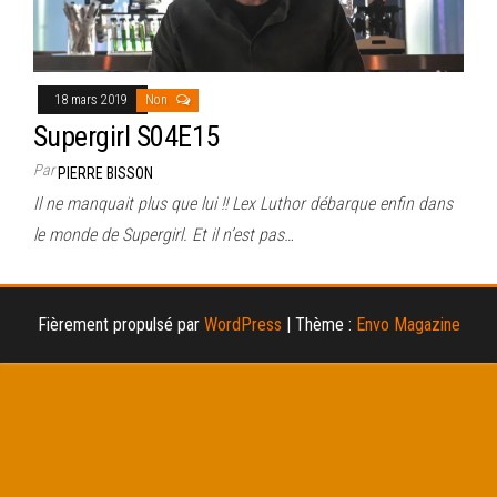
18 mars 2019
Non
Supergirl S04E15
Par
PIERRE BISSON
Il ne manquait plus que lui !! Lex Luthor débarque enfin dans
le monde de Supergirl. Et il n’est pas…
Fièrement propulsé par
WordPress
|
Thème :
Envo Magazine