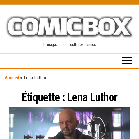
Skip
to
the
content
le magazine des cultures comics
Accueil
»
Lena Luthor
Étiquette :
Lena Luthor