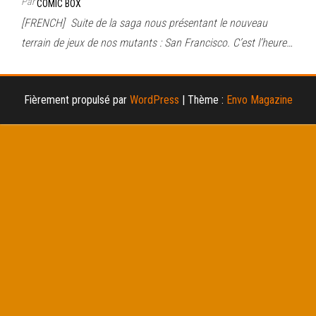
Par
COMIC BOX
[FRENCH] Suite de la saga nous présentant le nouveau
terrain de jeux de nos mutants : San Francisco. C’est l’heure…
Fièrement propulsé par
WordPress
|
Thème :
Envo Magazine