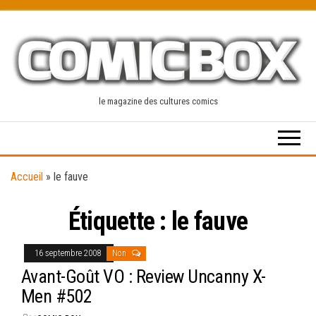
Skip
to
the
content
le magazine des cultures comics
Accueil
»
le fauve
Étiquette :
le fauve
16 septembre 2008
Non
Avant-Goût VO : Review Uncanny X-
Men #502