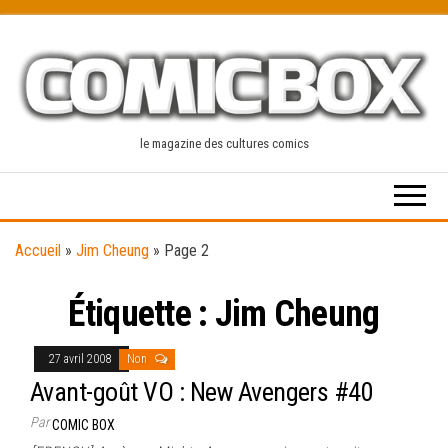
Skip
to
the
content
le magazine des cultures comics
Accueil
»
Jim Cheung
»
Page 2
Étiquette :
Jim Cheung
27 avril 2008
Non
Avant-goût VO : New Avengers #40
Par
COMIC BOX