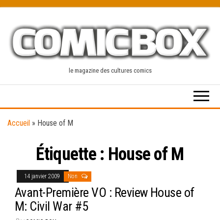
Skip
to
the
content
le magazine des cultures comics
Accueil
»
House of M
Étiquette :
House of M
14 janvier 2009
Non
Avant-Première VO : Review House of
M: Civil War #5