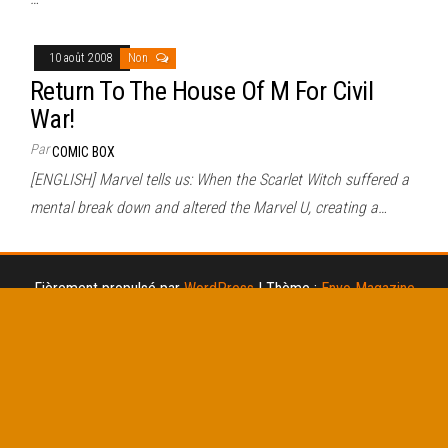
10 août 2008
Non
Return To The House Of M For Civil
War!
Par
COMIC BOX
[ENGLISH] Marvel tells us: When the Scarlet Witch suffered a
mental break down and altered the Marvel U, creating a…
Fièrement propulsé par
WordPress
|
Thème :
Envo Magazine