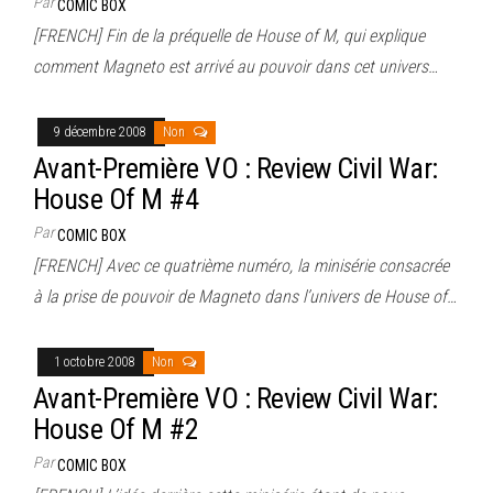
Par
COMIC BOX
[FRENCH] Fin de la préquelle de House of M, qui explique
comment Magneto est arrivé au pouvoir dans cet univers…
9 décembre 2008
Non
Avant-Première VO : Review Civil War:
House Of M #4
Par
COMIC BOX
[FRENCH] Avec ce quatrième numéro, la minisérie consacrée
à la prise de pouvoir de Magneto dans l’univers de House of…
1 octobre 2008
Non
Avant-Première VO : Review Civil War:
House Of M #2
Par
COMIC BOX