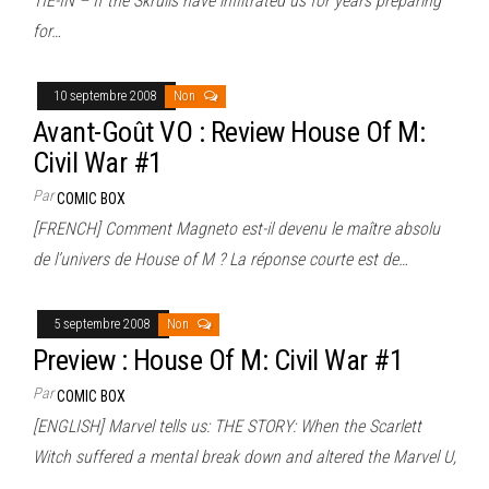
TIE-IN – If the Skrulls have infiltrated us for years preparing
for…
10 septembre 2008
Non
Avant-Goût VO : Review House Of M:
Civil War #1
Par
COMIC BOX
[FRENCH] Comment Magneto est-il devenu le maître absolu
de l’univers de House of M ? La réponse courte est de…
5 septembre 2008
Non
Preview : House Of M: Civil War #1
Par
COMIC BOX
[ENGLISH] Marvel tells us: THE STORY: When the Scarlett
Witch suffered a mental break down and altered the Marvel U,
…