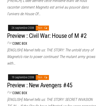
[FRENCH] L’idée derrière cette minisérie étant de nous
raconter comment Magneto est arrivé au pouvoir dans
l’univers de House Of…
26 septembre 2008
Non
Preview : Civil War: House of M #2
Par
COMIC BOX
[ENGLISH] Marvel tells us: THE STORY: The untold story of
Magneto’s rise to power continues! The mutant army grows
with…
19 septembre 2008
Non
Preview : New Avengers #45
Par
COMIC BOX
[ENGLISH] Marvel tells us: THE STORY: SECRET INVASION