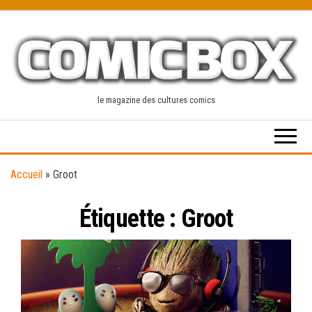
Skip
to
the
content
le magazine des cultures comics
Accueil
»
Groot
Étiquette :
Groot