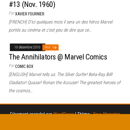
#13 (Nov. 1960)
Par
XAVIER FOURNIER
[FRENCH] D’ici quelques mois il sera un des héros Marvel
portés au cinéma et c’est peu de dire que ce…
10 décembre 2010
Non
The Annihilators @ Marvel Comics
Par
COMIC BOX
[ENGLISH] Marvel tells us: The Silver Surfer! Beta-Ray Bill!
Gladiator! Quasar! Ronan the Accuser! The greatest heroes of
the cosmos…
Fièrement propulsé par
WordPress
|
Thème :
Envo Magazine