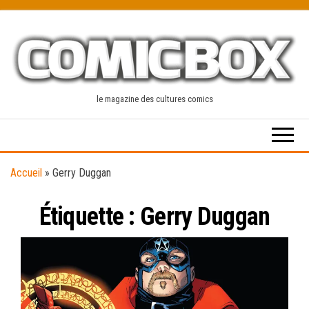
Skip
to
the
content
le magazine des cultures comics
Accueil
»
Gerry Duggan
Étiquette :
Gerry Duggan