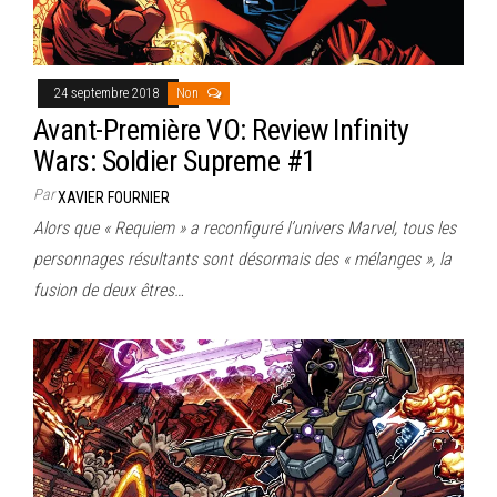
24 septembre 2018
Non
Avant-Première VO: Review Infinity
Wars: Soldier Supreme #1
Par
XAVIER FOURNIER
Alors que « Requiem » a reconfiguré l’univers Marvel, tous les
personnages résultants sont désormais des « mélanges », la
fusion de deux êtres…