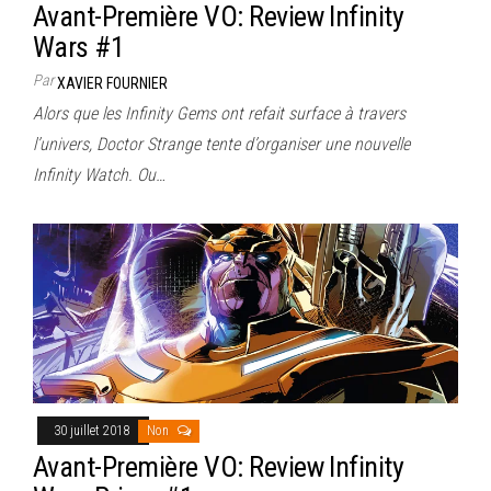
Avant-Première VO: Review Infinity
Wars #1
Par
XAVIER FOURNIER
Alors que les Infinity Gems ont refait surface à travers
l’univers, Doctor Strange tente d’organiser une nouvelle
Infinity Watch. Ou…
30 juillet 2018
Non
Avant-Première VO: Review Infinity