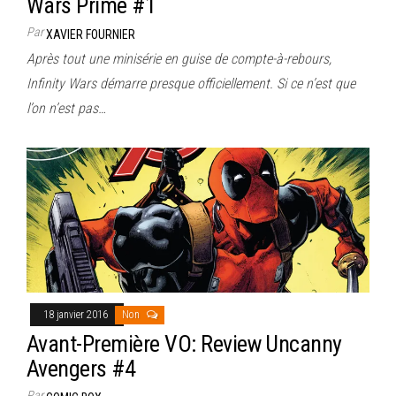
Wars Prime #1
Par
XAVIER FOURNIER
Après tout une minisérie en guise de compte-à-rebours,
Infinity Wars démarre presque officiellement. Si ce n’est que
l’on n’est pas…
18 janvier 2016
Non
Avant-Première VO: Review Uncanny
Avengers #4
Par