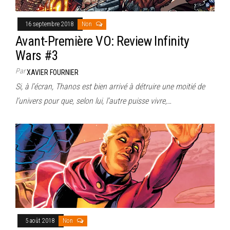
16 septembre 2018
Non
Avant-Première VO: Review Infinity
Wars #3
Par
XAVIER FOURNIER
Si, à l’écran, Thanos est bien arrivé à détruire une moitié de
l’univers pour que, selon lui, l’autre puisse vivre,…
5 août 2018
Non