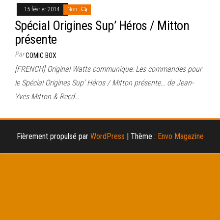
15 février 2014
Non
Spécial Origines Sup’ Héros / Mitton
présente
Par
COMIC BOX
[FRENCH] Original Watts communique: Les commandes pour
le Spécial Origines Sup’ Héros / Mitton présente… de Jean-
Yves Mitton & Reed…
Fièrement propulsé par
WordPress
|
Thème :
Envo Magazine