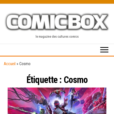
Skip
to
the
content
le magazine des cultures comics
Accueil
»
Cosmo
Étiquette :
Cosmo