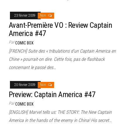
23 février 2009
Non
Avant-Première VO : Review Captain
America #47
Par
COMIC BOX
[FRENCH] Suite des « tribulations d’un Captain America en
Chine » pourrait-on dire. Cette fois, pas de flashback
concernant le passé des…
20 février 2009
Non
Preview: Captain America #47
Par
COMIC BOX
[ENGLISH] Marvel tells us: THE STORY: The New Captain
America in the hands of the enemy in China! His secret…