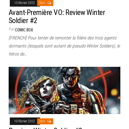
15 février 2012
Non
Avant-Première VO: Review Winter
Soldier #2
Par
COMIC BOX
[FRENCH] Pour tenter de remonter la filière des trois agents
dormants (lesquels sont autant de pseudo-Winter Soldiers), le
héros de…
10 février 2012
Non