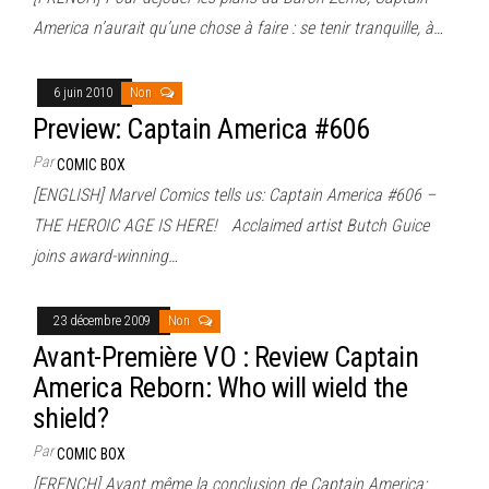
America n’aurait qu’une chose à faire : se tenir tranquille, à…
6 juin 2010
Non
Preview: Captain America #606
Par
COMIC BOX
[ENGLISH] Marvel Comics tells us: Captain America #606 –
THE HEROIC AGE IS HERE! Acclaimed artist Butch Guice
joins award-winning…
23 décembre 2009
Non
Avant-Première VO : Review Captain
America Reborn: Who will wield the
shield?
Par
COMIC BOX
[FRENCH] Avant même la conclusion de Captain America: