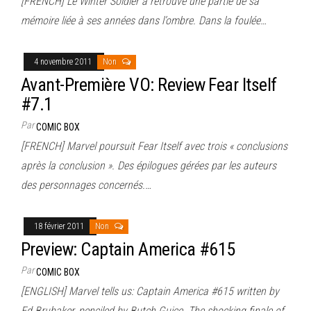
[FRENCH] Le Winter Soldier a retrouvé une partie de sa
mémoire liée à ses années dans l’ombre. Dans la foulée…
4 novembre 2011
Non
Avant-Première VO: Review Fear Itself
#7.1
Par
COMIC BOX
[FRENCH] Marvel poursuit Fear Itself avec trois « conclusions
après la conclusion ». Des épilogues gérées par les auteurs
des personnages concernés.…
18 février 2011
Non
Preview: Captain America #615
Par
COMIC BOX
[ENGLISH] Marvel tells us: Captain America #615 written by
Ed Brubaker, penciled by Butch Guice. The shocking finale of