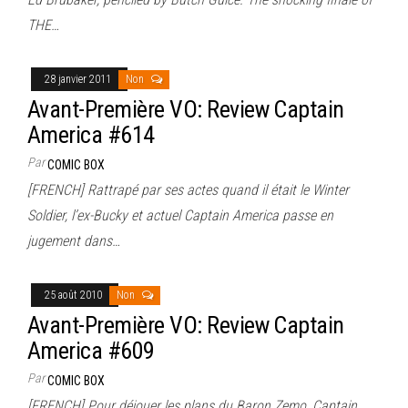
THE…
28 janvier 2011
Non
Avant-Première VO: Review Captain
America #614
Par
COMIC BOX
[FRENCH] Rattrapé par ses actes quand il était le Winter
Soldier, l’ex-Bucky et actuel Captain America passe en
jugement dans…
25 août 2010
Non
Avant-Première VO: Review Captain
America #609
Par
COMIC BOX
[FRENCH] Pour déjouer les plans du Baron Zemo, Captain