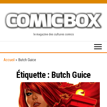
Skip
to
the
content
le magazine des cultures comics
Accueil
»
Butch Guice
Étiquette :
Butch Guice