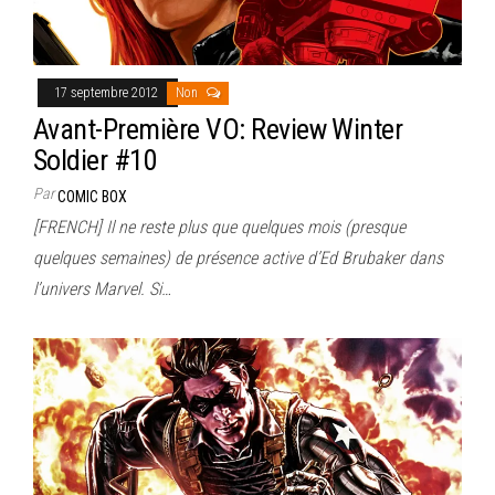
17 septembre 2012
Non
Avant-Première VO: Review Winter
Soldier #10
Par
COMIC BOX
[FRENCH] Il ne reste plus que quelques mois (presque
quelques semaines) de présence active d’Ed Brubaker dans
l’univers Marvel. Si…