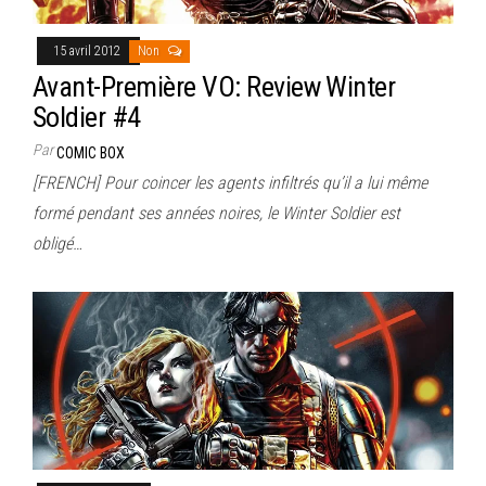
15 avril 2012
Non
Avant-Première VO: Review Winter
Soldier #4
Par
COMIC BOX
[FRENCH] Pour coincer les agents infiltrés qu’il a lui même
formé pendant ses années noires, le Winter Soldier est
obligé…