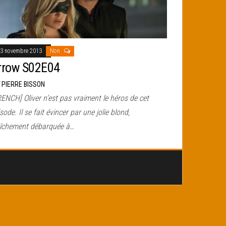
3 novembre 2013
Non
rrow S02E04
r
PIERRE BISSON
ENCH] Oliver n’est pas vraiment le héros de cet
sode. Il se fait évincer par une jolie blond,
aîchement débarquée à…