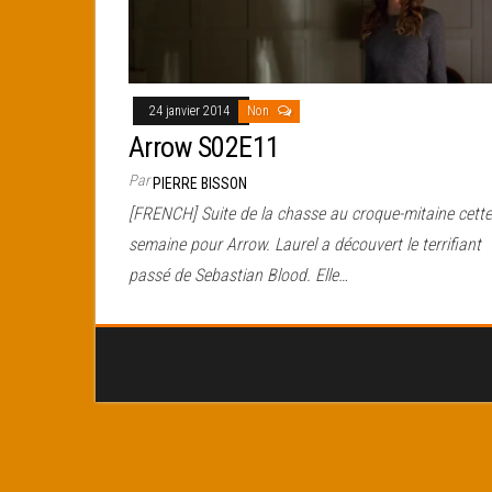
24 janvier 2014
Non
Arrow S02E11
Par
PIERRE BISSON
[FRENCH] Suite de la chasse au croque-mitaine cette
semaine pour Arrow. Laurel a découvert le terrifiant
passé de Sebastian Blood. Elle…