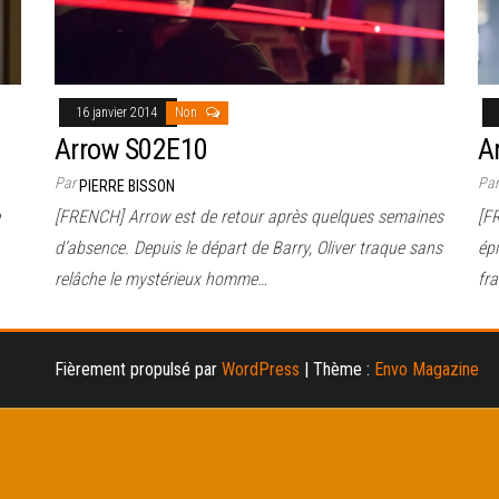
16 janvier 2014
Non
Arrow S02E10
A
Par
Pa
PIERRE BISSON
[FRENCH] Arrow est de retour après quelques semaines
[FR
d’absence. Depuis le départ de Barry, Oliver traque sans
épi
relâche le mystérieux homme…
fr
Fièrement propulsé par
WordPress
|
Thème :
Envo Magazine