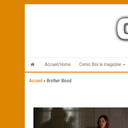
Skip
to
the
content
Accueil/Home
Comic Box le magazine
Accueil
»
Brother Blood