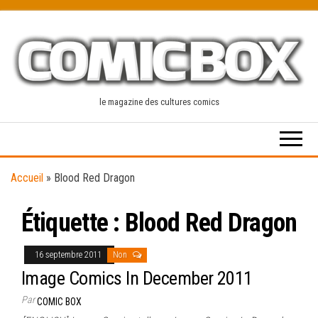
Skip
to
the
content
le magazine des cultures comics
Accueil
»
Blood Red Dragon
Étiquette :
Blood Red Dragon
16 septembre 2011
Non
Image Comics In December 2011
Par
COMIC BOX