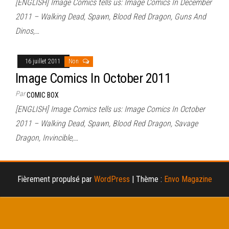
[ENGLISH] Image Comics tells us: Image Comics In December
2011 – Walking Dead, Spawn, Blood Red Dragon, Guns And
Dinos,…
16 juillet 2011
Non
Image Comics In October 2011
Par
COMIC BOX
[ENGLISH] Image Comics tells us: Image Comics In October
2011 – Walking Dead, Spawn, Blood Red Dragon, Savage
Dragon, Invincible,…
Fièrement propulsé par
WordPress
|
Thème :
Envo Magazine