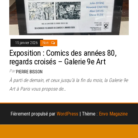
15 janvier 2026
Non
Exposition : Comics des années 80,
regards croisés – Galerie 9e Art
Par
PIERRE BISSON
À parti de demain, et ceux jusqu’à la fin du mois, la Galerie 9e
Art à Paris vous propose de…
Fièrement propulsé par
WordPress
|
Thème :
Envo Magazine