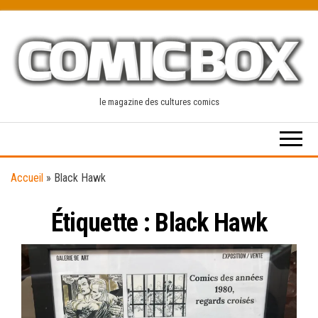
Skip
to
the
content
le magazine des cultures comics
Accueil
»
Black Hawk
Étiquette :
Black Hawk