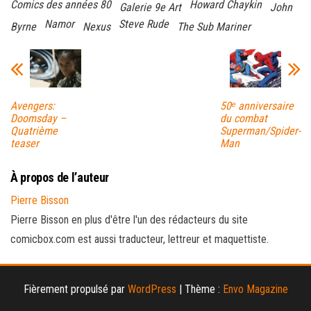
Comics des années 80
Howard Chaykin
Galerie 9e Art
John
Namor
Steve Rude
Byrne
Nexus
The Sub Mariner
Avengers:
50ᵉ anniversaire
Doomsday –
du combat
Quatrième
Superman/Spider-
teaser
Man
À propos de l’auteur
Pierre Bisson
Pierre Bisson en plus d'être l'un des rédacteurs du site
comicbox.com est aussi traducteur, lettreur et maquettiste.
Fièrement propulsé par
WordPress
|
Thème :
Envo Magazine