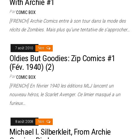
With Archie #1
Par
COMIC BOX
[FRENCH] Archie Comics entre à son tour dans la mode des
récits de Zombies. Mais plus qu’une tentative de s’approcher…
7 août 2010
Non
Oldies But Goodies: Zip Comics #1
(Fév. 1940) (2)
Par
COMIC BOX
[FRENCH] En février 1940 les éditions MLJ lancent un
nouveau héros, le Scarlet Avenger. Ce limier masqué a un
furieux…
8 août 2008
Non
Michael I. Silberkleit, From Archie