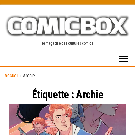
Skip
to
the
content
le magazine des cultures comics
Accueil
»
Archie
Étiquette :
Archie