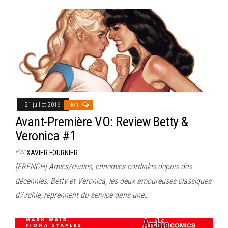
21 juillet 2016
Non
Avant-Première VO: Review Betty &
Veronica #1
Par
XAVIER FOURNIER
[FRENCH] Amies/rivales, ennemies cordiales depuis des
décennies, Betty et Veronica, les deux amoureuses classiques
d’Archie, reprennent du service dans une…