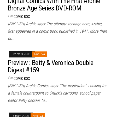
Digital Comics With The First Archie
Bronze Age Series DVD-ROM
Par
COMIC BOX
[ENGLISH] Archie says: The ultimate teenage hero, Archie,
first appeared in a comic book published in 1941. More than
60…
12 mars 2008
Non
Preview : Betty & Veronica Double
Digest #159
Par
COMIC BOX
[ENGLISH] Archie Comics says: “The Inspiration”: Looking for
a female counterpoint to Chuck’s cartoons, school paper
editor Betty decides to…
4 mars 2008
Non