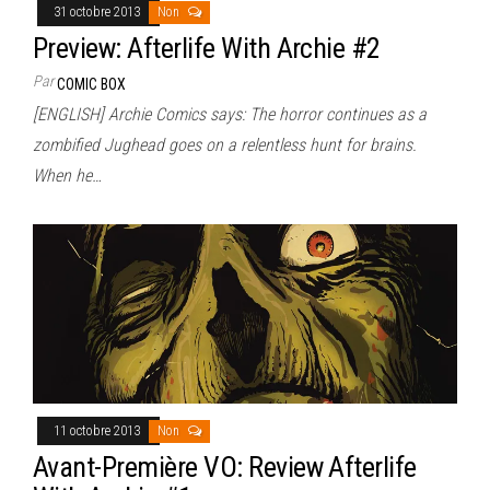
31 octobre 2013
Non
Preview: Afterlife With Archie #2
Par
COMIC BOX
[ENGLISH] Archie Comics says: The horror continues as a
zombified Jughead goes on a relentless hunt for brains.
When he…
11 octobre 2013
Non
Avant-Première VO: Review Afterlife