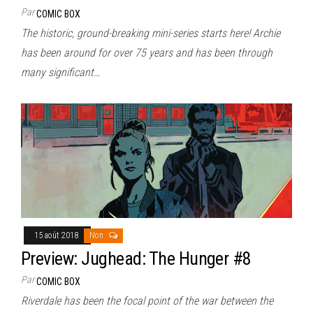
Par
COMIC BOX
The historic, ground-breaking mini-series starts here! Archie
has been around for over 75 years and has been through
many significant…
15 août 2018
Non
Preview: Jughead: The Hunger #8
Par
COMIC BOX
Riverdale has been the focal point of the war between the