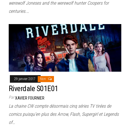
werewolf Joneses and the werewolf hunter Coopers for
centuries.…
29 janvier 2017
Non
Riverdale S01E01
Par
XAVIER FOURNIER
La chaine CW compte désormais cinq séries TV tirées de
comics puisqu’en plus des Arrow, Flash, Supergirl et Legends
of…