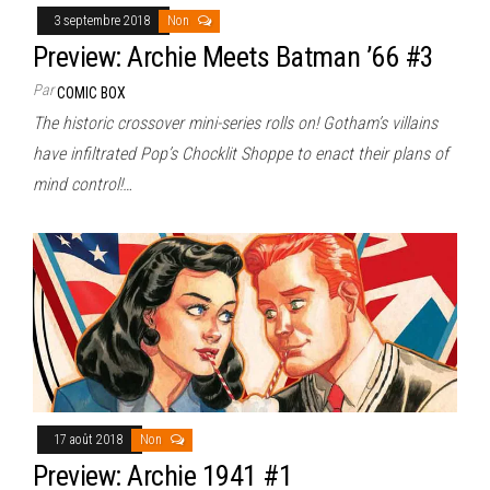
3 septembre 2018
Non
Preview: Archie Meets Batman ’66 #3
Par
COMIC BOX
The historic crossover mini-series rolls on! Gotham’s villains
have infiltrated Pop’s Chocklit Shoppe to enact their plans of
mind control!…
17 août 2018
Non
Preview: Archie 1941 #1