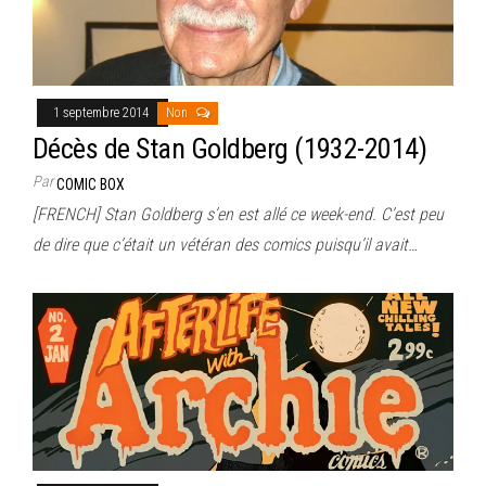
1 septembre 2014
Non
Décès de Stan Goldberg (1932-2014)
Par
COMIC BOX
[FRENCH] Stan Goldberg s’en est allé ce week-end. C’est peu
de dire que c’était un vétéran des comics puisqu’il avait…