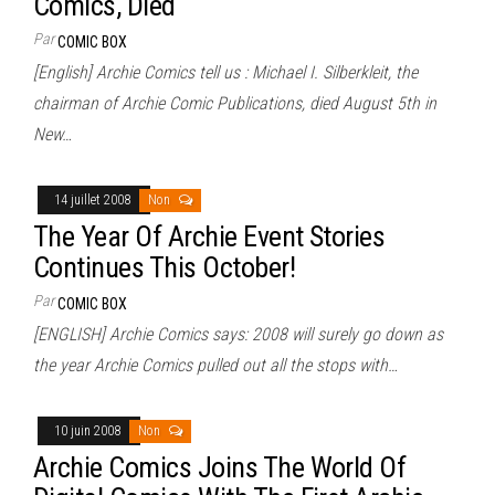
Comics, Died
Par
COMIC BOX
[English] Archie Comics tell us : Michael I. Silberkleit, the
chairman of Archie Comic Publications, died August 5th in
New…
14 juillet 2008
Non
The Year Of Archie Event Stories
Continues This October!
Par
COMIC BOX
[ENGLISH] Archie Comics says: 2008 will surely go down as
the year Archie Comics pulled out all the stops with…
10 juin 2008
Non
Archie Comics Joins The World Of