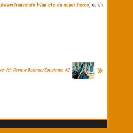
://www.franceinfo.fr/un-ete-en-super-heros
) ou en
re VO: Review Batman/Superman #2