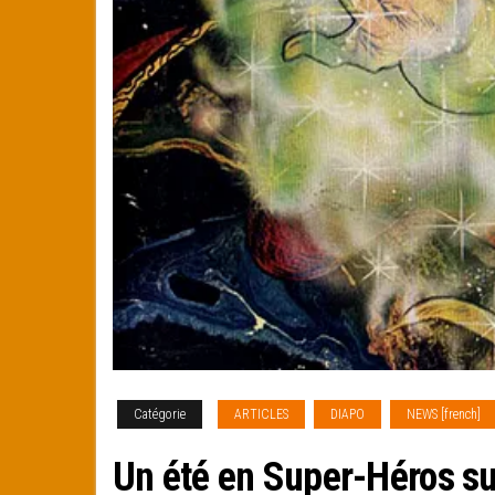
Catégorie
ARTICLES
DIAPO
NEWS [french]
Un été en Super-Héros su