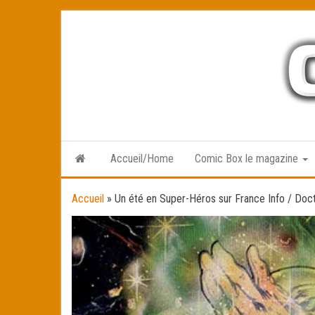
Skip
to
the
content
Accueil/Home
Comic Box le magazine
Accueil
»
Un été en Super-Héros sur France Info / Doc