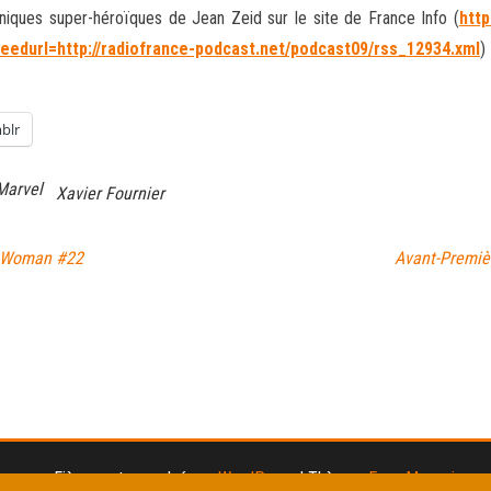
niques super-héroïques de Jean Zeid sur le site de France Info (
http
eedurl=http://radiofrance-podcast.net/podcast09/rss_12934.xml
)
blr
Marvel
Xavier Fournier
r Woman #22
Avant-Premiè
Fièrement propulsé par
WordPress
|
Thème :
Envo Magazine