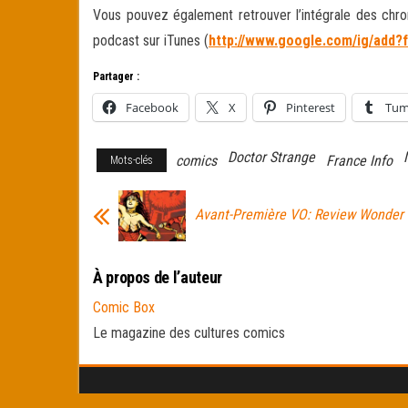
Vous pouvez également retrouver l’intégrale des chro
podcast sur iTunes (
http://www.google.com/ig/add?f
Partager :
Facebook
X
Pinterest
Tum
Doctor Strange
comics
France Info
Mots-clés
Avant-Première VO: Review Wonde
À propos de l’auteur
Comic Box
Le magazine des cultures comics