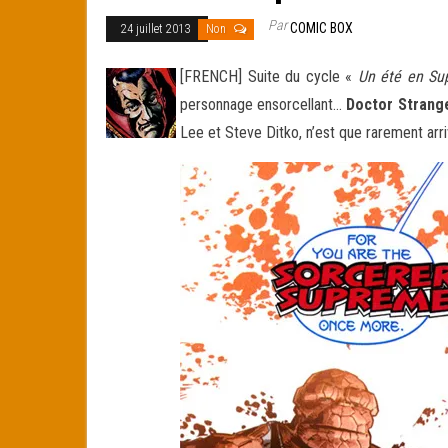
Par
COMIC BOX
24 juillet 2013
Non
[FRENCH] Suite du cycle «
Un été en Su
personnage ensorcellant…
Doctor Strang
Lee et Steve Ditko, n’est que rarement arri