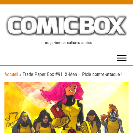
Skip
to
the
content
le magazine des cultures comics
Accueil
»
Trade Paper Box #91: X-Men – Pixie contre-attaque !