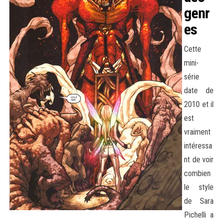
genr
es
Cette
mini-
série
date de
2010 et il
est
vraiment
intéressa
nt de voir
combien
le style
de Sara
Pichelli a