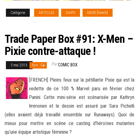
Catégorie
ARTICLES
DIAPO
NEWS [french]
TRADE
PAPER BOX
Trade Paper Box #91: X-Men –
Pixie contre-attaque !
Par
COMIC BOX
5 mai 2013
Non
[FRENCH] Pleins feux sur la pétillante Pixie qui est la
vedette de ce 100 % Marvel paru en février chez
Panini. Cette mini-série est scénarisée par Kathryn
Immonen et le dessin est assuré par Sara Pichelli
(elles avaient déjà travaillé ensemble
sur Runaways). Quoi de
mieux pour mettre en scène ce casting d’héroïnes mutantes
qu’une équipe artistique féminine ?