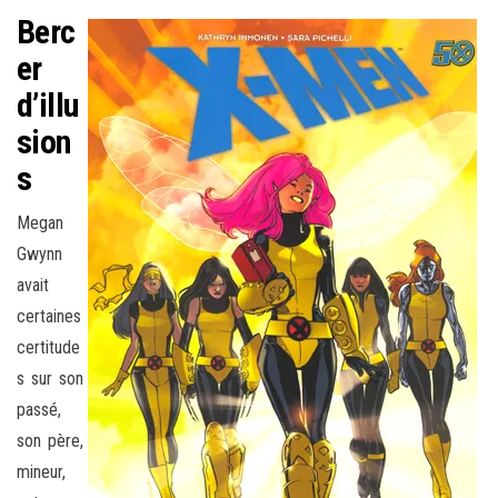
Berc
er
d’illu
sion
s
Megan
Gwynn
avait
certaines
certitude
s sur son
passé,
son père,
mineur,