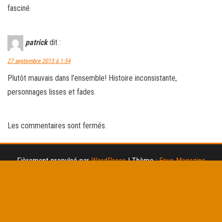
fasciné.
patrick
dit :
27 septembre 2013 à 1:54
Plutôt mauvais dans l’ensemble! Histoire inconsistante,
personnages lisses et fades.
Les commentaires sont fermés.
Fièrement propulsé par
WordPress
|
Thème :
Envo Magazine