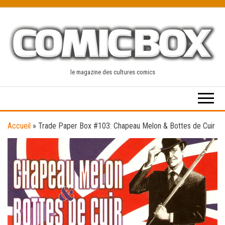
Skip
to
the
content
le magazine des cultures comics
Accueil
»
Trade Paper Box #103: Chapeau Melon & Bottes de Cuir