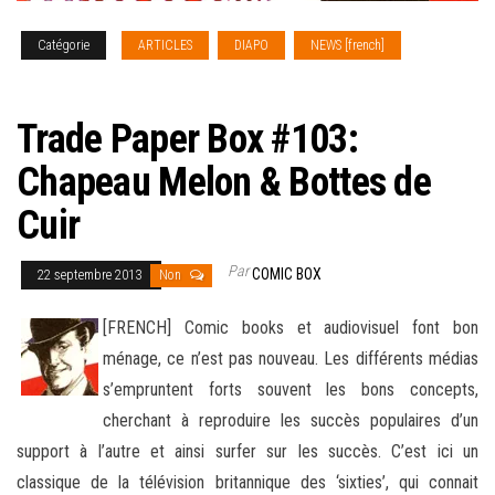
Catégorie
ARTICLES
DIAPO
NEWS [french]
TRADE
PAPER BOX
Trade Paper Box #103:
Chapeau Melon & Bottes de
Cuir
Par
COMIC BOX
22 septembre 2013
Non
[FRENCH] Comic books et audiovisuel font bon
ménage, ce n’est pas nouveau. Les différents médias
s’empruntent forts souvent les bons concepts,
cherchant à reproduire les succès populaires d’un
support à l’autre et ainsi surfer sur les succès. C’est ici
un
classique de la télévision britannique des ‘sixties’, qui connait