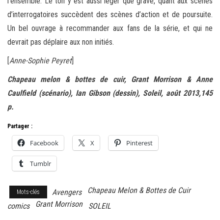
l’ensemble. Le ton y est aussi léger que grave, quant aux scènes
d’interrogatoires succèdent des scènes d’action et de poursuite.
Un bel ouvrage à recommander aux fans de la série, et qui ne
devrait pas déplaire aux non initiés.
[
Anne-Sophie Peyret
]
Chapeau melon & bottes de cuir, Grant Morrison & Anne
Caulfield (scénario), Ian Gibson (dessin), Soleil, août 2013,145
p.
Partager :
Facebook
X
Pinterest
Tumblr
Chapeau Melon & Bottes de Cuir
Avengers
Mots-clés
Grant Morrison
comics
SOLEIL