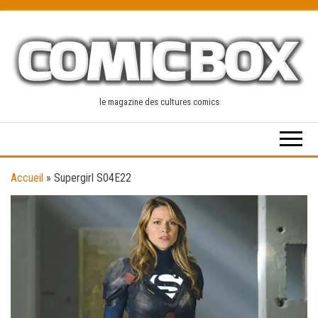
Skip
to
the
content
le magazine des cultures comics
Accueil
»
Supergirl S04E22