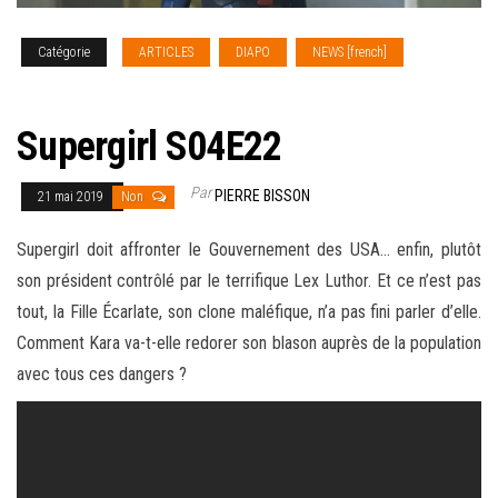
Catégorie
ARTICLES
DIAPO
NEWS [french]
SERIES
TV
Supergirl S04E22
Par
PIERRE BISSON
21 mai 2019
Non
Supergirl doit affronter le Gouvernement des USA… enfin, plutôt
son président contrôlé par le terrifique Lex Luthor. Et ce n’est pas
tout, la Fille Écarlate, son clone maléfique, n’a pas fini parler d’elle.
Comment Kara va-t-elle redorer son blason
auprès de la population
avec tous ces dangers ?