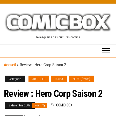
Skip
to
the
content
le magazine des cultures comics
Accueil
»
Review : Hero Corp Saison 2
Catégorie
ARTICLES
DIAPO
NEWS [french]
Review : Hero Corp Saison 2
Par
COMIC BOX
8 décembre 2009
Non