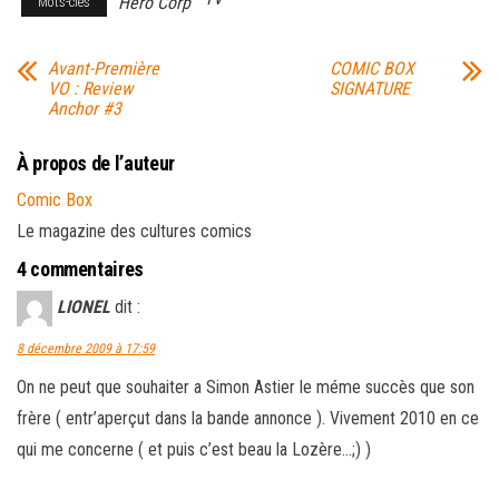
Hero Corp
Mots-clés
Avant-Première
COMIC BOX
VO : Review
SIGNATURE
Anchor #3
À propos de l’auteur
Comic Box
Le magazine des cultures comics
4 commentaires
LIONEL
dit :
8 décembre 2009 à 17:59
On ne peut que souhaiter a Simon Astier le méme succès que son
frère ( entr’aperçut dans la bande annonce ). Vivement 2010 en ce
qui me concerne ( et puis c’est beau la Lozère…;) )