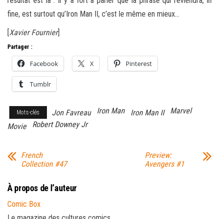
résultat est là : Il y a fort à parier que la phrase qui reviendra, in
fine, est surtout qu’Iron Man II, c’est le même en mieux…
[
Xavier Fournier
]
Partager :
Facebook
X
Pinterest
Tumblr
Iron Man
Marvel
Jon Favreau
Iron Man II
Mots-clés
Robert Downey Jr
Movie
French
Preview:
Collection #47
Avengers #1
À propos de l’auteur
Comic Box
Le magazine des cultures comics