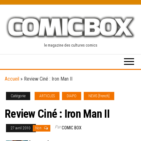
Skip
to
the
content
le magazine des cultures comics
Accueil
»
Review Ciné : Iron Man II
Catégorie
ARTICLES
DIAPO
NEWS [french]
Review Ciné : Iron Man II
Par
COMIC BOX
27 avril 2010
Non