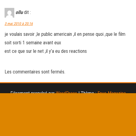
ollu
dit :
3 mai 2010 à 20:16
je voulais savoir ,le public americain ,il en pense quoi ,que le film
soit sorti 1 semaine avant eux
est ce que sur le net ,il y’a eu des reactions
Les commentaires sont fermés.
Fièrement propulsé par
WordPress
|
Thème :
Envo Magazine