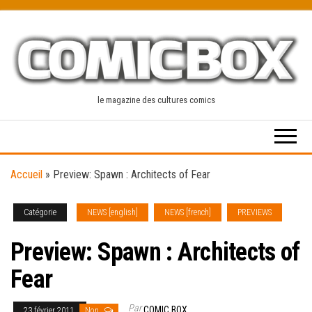
Skip
to
the
content
le magazine des cultures comics
Accueil
»
Preview: Spawn : Architects of Fear
Catégorie
NEWS [english]
NEWS [french]
PREVIEWS
Preview: Spawn : Architects of
Fear
Par
COMIC BOX
23 février 2011
Non