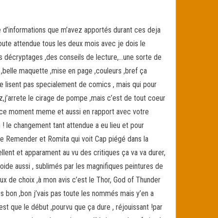
 d’informations que m’avez apportés durant ces deja
ute attendue tous les deux mois avec je dois le
des décryptages ,des conseils de lecture,…une sorte de
u ,belle maquette ,mise en page ,couleurs ,bref ça
e lisent pas specialement de comics , mais qui pour
lez,j’arrete le cirage de pompe ,mais c’est de tout coeur
 en ce moment meme et aussi en rapport avec votre
in ! le changement tant attendue a eu lieu et pour
de Remender et Romita qui voit Cap piégé dans la
lent et apparament au vu des critiques ça va va durer,
oide aussi , sublimés par les magnifiques peintures de
 de choix ,à mon avis c’est le Thor, God of Thunder
res bon ,bon j’vais pas toute les nommés mais y’en a
est que le début ,pourvu que ça dure , réjouissant !par