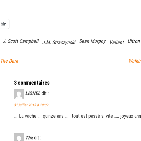
blr
J. Scott Campbell
Sean Murphy
Ultron
J.M. Straczynski
Valiant
 The Dark
Walkin
3 commentaires
LIONEL
dit :
31 juillet 2013 à 19:09
…. La vache …. quinze ans …… tout est passé si vite ….. joyeux ann
Thx
dit :