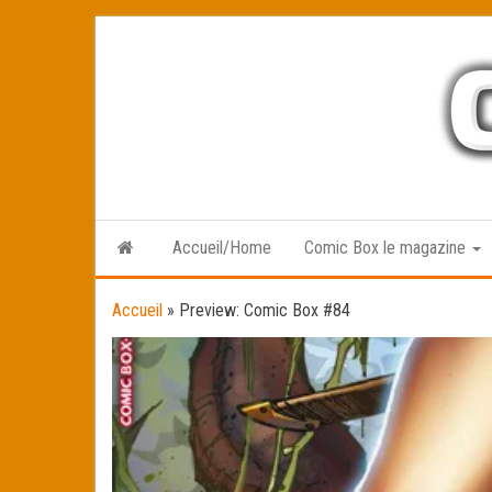
Skip
to
the
content
Accueil/Home
Comic Box le magazine
Accueil
»
Preview: Comic Box #84