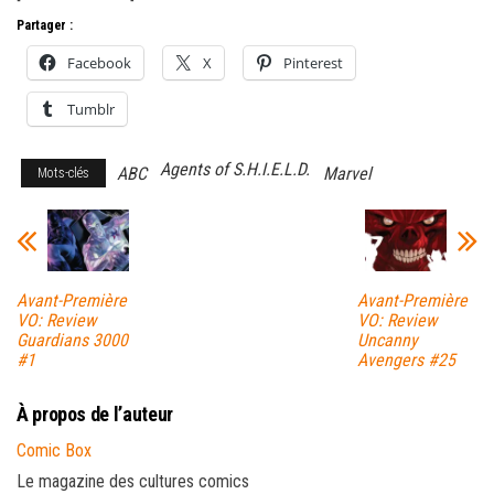
Partager :
Facebook
X
Pinterest
Tumblr
Agents of S.H.I.E.L.D.
ABC
Marvel
Mots-clés
Avant-Première
Avant-Première
VO: Review
VO: Review
Guardians 3000
Uncanny
#1
Avengers #25
À propos de l’auteur
Comic Box
Le magazine des cultures comics