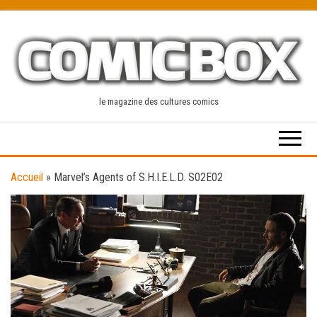
Skip
to
the
content
le magazine des cultures comics
Accueil
»
Marvel’s Agents of S.H.I.E.L.D. S02E02