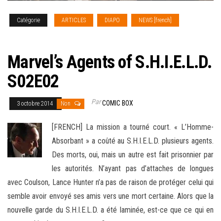
Catégorie
ARTICLES
DIAPO
NEWS [french]
SERIES
TV
Marvel’s Agents of S.H.I.E.L.D.
S02E02
Par
COMIC BOX
3 octobre 2014
Non
[FRENCH] La mission a tourné court. « L’Homme-
Absorbant » a coûté au S.H.I.E.L.D. plusieurs agents.
Des morts, oui, mais un autre est fait prisonnier par
les autorités. N’ayant pas d’attaches de longues
avec Coulson, Lance Hunter n’a pas de raison de protéger celui qui
semble avoir envoyé ses amis vers
une mort certaine. Alors que la
nouvelle garde du S.H.I.E.L.D. a été laminée, est-ce que ce qui en