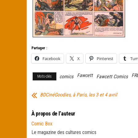
Partager :
Facebook
X
Pinterest
Tum
Fawcett
FR
comics
Fawcett Comics
Mots-clés
BDCinéGoodies, à Paris, les 3 et 4 avril
À propos de l’auteur
Comic Box
Le magazine des cultures comics