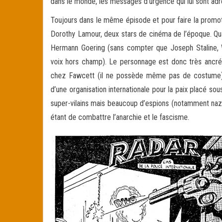
dans le monde, les messages d’urgence qui lui sont ad
Toujours dans le même épisode et pour faire la prom
Dorothy Lamour, deux stars de cinéma de l’époque. Quant
Hermann Goering (sans compter que Joseph Staline, W
voix hors champ). Le personnage est donc très ancré d
chez Fawcett (il ne possède même pas de costume) 
d’une organisation internationale pour la paix placé sou
super-vilains mais beaucoup d’espions (notamment nazis
étant de combattre l’anarchie et le fascisme.