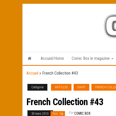
Skip
to
the
content
Accueil/Home
Comic Box le magazine
Accueil
»
French Collection #43
Catégorie
ARTICLES
DIAPO
FRENCH COLL
French Collection #43
Par
COMIC BOX
30 mars 2010
Non