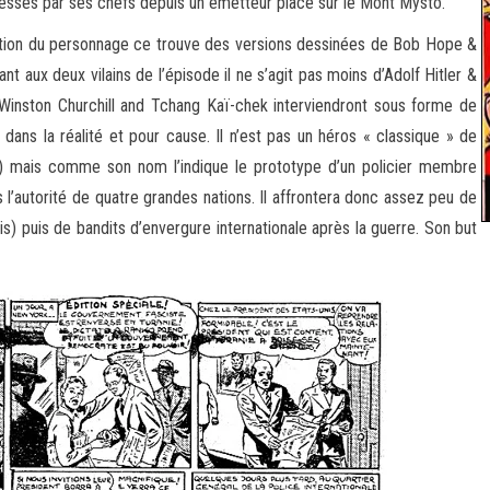
ressés par ses chefs depuis un émetteur placé sur le Mont Mysto.
otion du personnage ce trouve des versions dessinées de Bob Hope &
 aux deux vilains de l’épisode il ne s’agit pas moins d’Adolf Hitler &
inston Churchill and Tchang Kaï-chek interviendront sous forme de
ans la réalité et pour cause. Il n’est pas un héros « classique » de
mais comme son nom l’indique le prototype d’un policier membre
s l’autorité de quatre grandes nations. Il affrontera donc assez peu de
) puis de bandits d’envergure internationale après la guerre. Son but