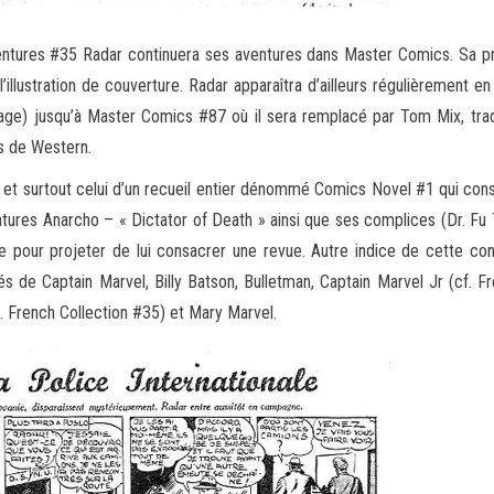
tures #35 Radar continuera ses aventures dans Master Comics. Sa premi
e l’illustration de couverture. Radar apparaîtra d’ailleurs régulièremen
nage) jusqu’à Master Comics #87 où il sera remplacé par Tom Mix, trad
cs de Western.
 et surtout celui d’un recueil entier dénommé Comics Novel #1 qui const
res Anarcho – « Dictator of Death » ainsi que ses complices (Dr. Fu To
 pour projeter de lui consacrer une revue. Autre indice de cette conf
s de Captain Marvel, Billy Batson, Bulletman, Captain Marvel Jr (cf. 
cf. French Collection #35) et Mary Marvel.