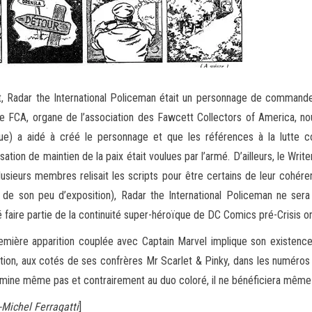
it, Radar the International Policeman était un personnage de commande
ne FCA, organe de l’association des Fawcett Collectors of America, n
que) a aidé à créé le personnage et que les références à la lutte co
sation de maintien de la paix était voulues par l’armé. D’ailleurs, le Wr
lusieurs membres relisait les scripts pour être certains de leur cohér
 de son peu d’exposition), Radar the International Policeman ne sera j
 faire partie de la continuité super-héroïque de DC Comics pré-Crisis on 
emière apparition couplée avec Captain Marvel implique son existence
ition, aux cotés de ses confrères Mr Scarlet & Pinky, dans les numéros
rmine même pas et contrairement au duo coloré, il ne bénéficiera même 
Michel Ferragatti
]