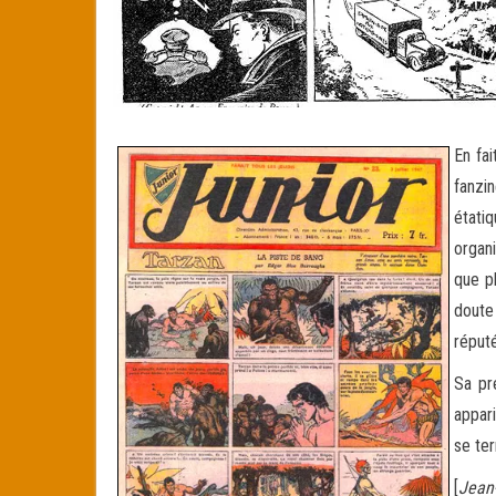
En fa
fanzi
étati
organi
que p
doute
réputé
Sa pr
appar
se te
[
Jean-