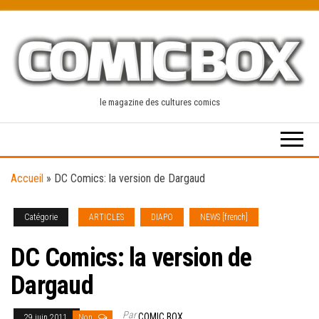
Skip
to
the
content
le magazine des cultures comics
Accueil
»
DC Comics: la version de Dargaud
Catégorie
ARTICLES
DIAPO
NEWS [french]
DC Comics: la version de
Dargaud
Par
COMIC BOX
29 juin 2011
Non