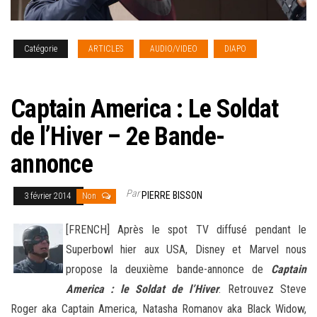
Catégorie
ARTICLES
AUDIO/VIDEO
DIAPO
NEWS
[french]
Captain America : Le Soldat
de l’Hiver – 2e Bande-
annonce
Par
PIERRE BISSON
3 février 2014
Non
[FRENCH] Après le spot TV diffusé pendant le
Superbowl hier aux USA, Disney et Marvel nous
propose la deuxième bande-annonce de
Captain
America : le Soldat de l’Hiver
. Retrouvez Steve
Roger aka Captain America, Natasha Romanov aka Black Widow,