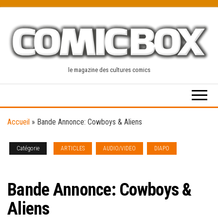
Skip
to
the
content
le magazine des cultures comics
Accueil
»
Bande Annonce: Cowboys & Aliens
Catégorie
ARTICLES
AUDIO/VIDEO
DIAPO
NEWS
[french]
Bande Annonce: Cowboys &
Aliens