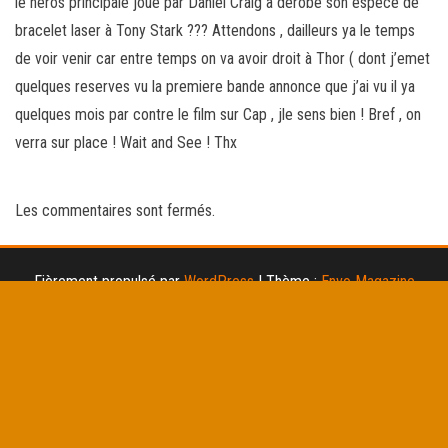
le heros principale joué par Daniel Craig a derobé son espece de
bracelet laser à Tony Stark ??? Attendons , dailleurs ya le temps
de voir venir car entre temps on va avoir droit à Thor ( dont j’emet
quelques reserves vu la premiere bande annonce que j’ai vu il ya
quelques mois par contre le film sur Cap , jle sens bien ! Bref , on
verra sur place ! Wait and See ! Thx
Les commentaires sont fermés.
Fièrement propulsé par
WordPress
|
Thème :
Envo Magazine