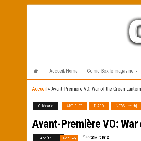
Skip
to
the
content
Accueil/Home
Comic Box le magazine
Accueil
»
Avant-Première VO: War of the Green Lantern
Catégorie
ARTICLES
DIAPO
NEWS [french]
Avant-Première VO: War 
Par
COMIC BOX
14 août 2011
Non