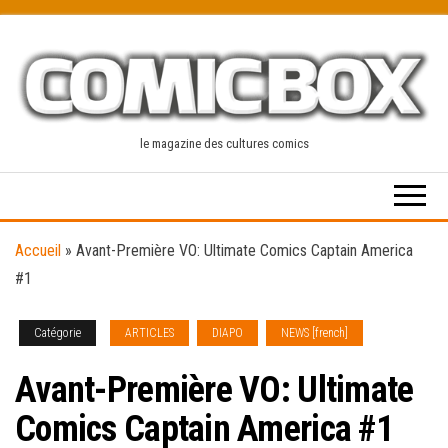
Skip
to
the
content
le magazine des cultures comics
Accueil
»
Avant-Première VO: Ultimate Comics Captain America
#1
Catégorie
ARTICLES
DIAPO
NEWS [french]
Avant-Première VO: Ultimate
Comics Captain America #1