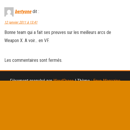
bertyone
dit :
12 janvier 2011 à 13:41
Bonne team qui a fait ses preuves sur les meilleurs arcs de
Weapon X. A voir… en VF.
Les commentaires sont fermés.
Fièrement propulsé par
WordPress
|
Thème :
Envo Magazine