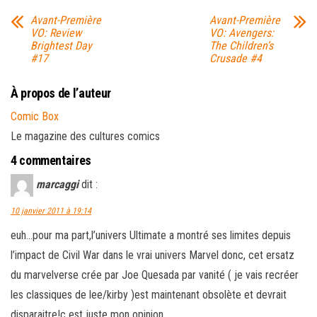
Avant-Première
Avant-Première
VO: Review
VO: Avengers:
Brightest Day
The Children’s
#17
Crusade #4
À propos de l’auteur
Comic Box
Le magazine des cultures comics
4 commentaires
marcaggi
dit :
10 janvier 2011 à 19:14
euh…pour ma part,l’univers Ultimate a montré ses limites depuis
l’impact de Civil War dans le vrai univers Marvel donc, cet ersatz
du marvelverse crée par Joe Quesada par vanité ( je vais recréer
les classiques de lee/kirby )est maintenant obsolète et devrait
disparaitre!c est juste mon opinion..