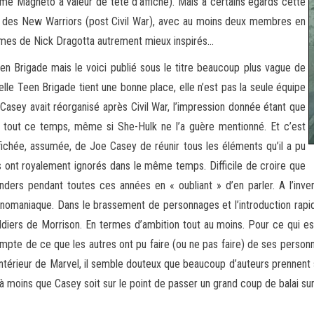
me Magneto a valeur de tête d’affiche). Mais à certains égards cette
e des New Warriors (post Civil War), avec au moins deux membres en
mes de Nick Dragotta autrement mieux inspirés…
Teen Brigade mais le voici publié sous le titre beaucoup plus vague de
lle Teen Brigade tient une bonne place, elle n’est pas la seule équipe
Casey avait réorganisé après Civil War, l’impression donnée étant que
t tout ce temps, même si She-Hulk ne l’a guère mentionné. Et c’est
ffichée, assumée, de Joe Casey de réunir tous les éléments qu’il a pu
es ont royalement ignorés dans le même temps. Difficile de croire que
nders pendant toutes ces années en « oubliant » d’en parler. A l’inv
omaniaque. Dans le brassement de personnages et l’introduction rapid
iers de Morrison. En termes d’ambition tout au moins. Pour ce qui es
mpte de ce que les autres ont pu faire (ou ne pas faire) de ses person
l’intérieur de Marvel, il semble douteux que beaucoup d’auteurs prennent
 moins que Casey soit sur le point de passer un grand coup de balai sur