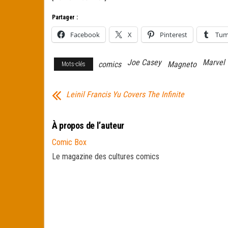
Partager :
Facebook
X
Pinterest
Tum
Joe Casey
Marvel
comics
Magneto
Mots-clés
Leinil Francis Yu Covers The Infinite
À propos de l’auteur
Comic Box
Le magazine des cultures comics