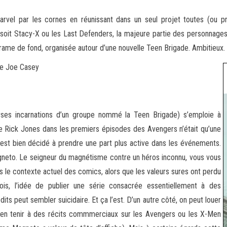
vel par les cornes en réunissant dans un seul projet toutes (ou pre
 soit Stacy-X ou les Last Defenders, la majeure
partie des personnages 
trame de fond, organisée autour d’une nouvelle Teen Brigade. Ambitieux.
de Joe Casey
rses incarnations d’un groupe nommé la Teen Brigade) s’emploie à
 de Rick Jones dans les premiers épisodes des Avengers n’était qu’une
e est bien décidé à prendre une part plus active dans les événements.
neto. Le seigneur du magnétisme contre un héros inconnu, vous vous
s le contexte actuel des comics, alors que les valeurs sures ont perdu
s, l’idée de publier une série consacrée essentiellement à des
ts peut sembler suicidaire. Et ça l’est. D’un autre côté, on peut louer
s’en tenir à des récits commmerciaux sur les Avengers ou les X-Men