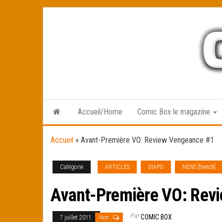
Skip
to
the
content
Accueil/Home
Comic Box le magazine
Accueil
»
Avant-Première VO: Review Vengeance #1
Catégorie
ARTICLES
DIAPO
NEWS [french]
Avant-Première VO: Rev
Par
COMIC BOX
7 juillet 2011
Non