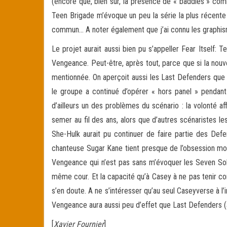
(encore que, bien sûr, la présence de « baddies » com
Teen Brigade m’évoque un peu la série la plus récent
commun… A noter également que j’ai connu les graphis
Le projet aurait aussi bien pu s’appeller Fear Itself: 
Vengeance. Peut-être, après tout, parce que si la nouve
mentionnée. On aperçoit aussi les Last Defenders que 
le groupe a continué d’opérer « hors panel » pendan
d’ailleurs un des problèmes du scénario : la volonté a
semer au fil des ans, alors que d’autres scénaristes l
She-Hulk aurait pu continuer de faire partie des Defe
chanteuse Sugar Kane tient presque de l’obsession mon
Vengeance qui n’est pas sans m’évoquer les Seven Sold
même cour. Et la capacité qu’à Casey à ne pas tenir co
s’en doute. A ne s’intéresser qu’au seul Caseyverse à 
Vengeance aura aussi peu d’effet que Last Defenders (à
[
Xavier Fournier
]