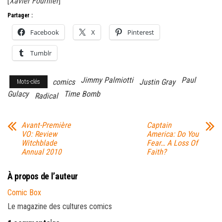
[
Xavier Fournier
]
Partager :
Facebook
X
Pinterest
Tumblr
Jimmy Palmiotti
Paul
comics
Justin Gray
Mots-clés
Gulacy
Time Bomb
Radical
Avant-Première
Captain
VO: Review
America: Do You
Witchblade
Fear… A Loss Of
Annual 2010
Faith?
À propos de l’auteur
Comic Box
Le magazine des cultures comics