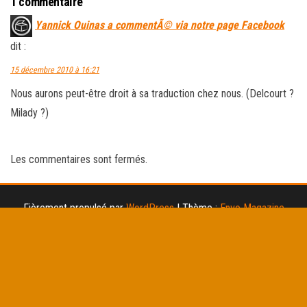
1 commentaire
Yannick Ouinas a commentÃ© via notre page Facebook
dit :
15 décembre 2010 à 16:21
Nous aurons peut-être droit à sa traduction chez nous. (Delcourt ?
Milady ?)
Les commentaires sont fermés.
Fièrement propulsé par
WordPress
|
Thème :
Envo Magazine