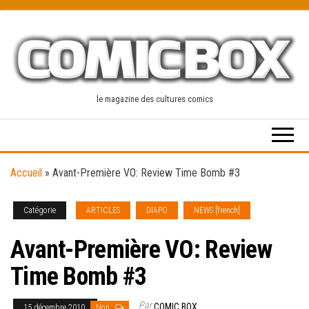
Skip
to
the
content
le magazine des cultures comics
Accueil
»
Avant-Première VO: Review Time Bomb #3
Catégorie
ARTICLES
DIAPO
NEWS [french]
Avant-Première VO: Review
Time Bomb #3
Par
COMIC BOX
15 décembre 2010
Non