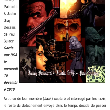
Palmiotti
& Justin
Gray
Dessins
de Paul
Gulacy
Sortie
aux USA
le
mercredi
15
décembr
e 2010
Avec un de leur membre (Jack) capturé et interrogé par les nazis,
le reste du détachement envoyé dans le temps décide de passer